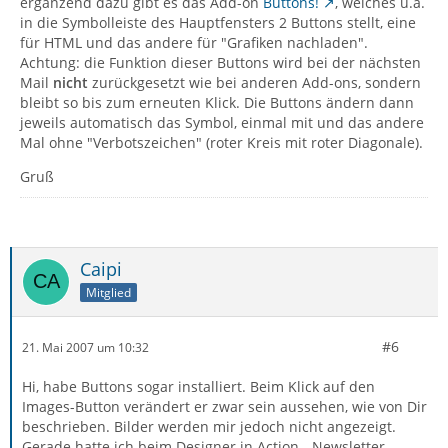
ergänzend dazu gibt es das Add-on
Buttons!
, welches u.a.
in die Symbolleiste des Hauptfensters 2 Buttons stellt, eine
für HTML und das andere für "Grafiken nachladen".
Achtung: die Funktion dieser Buttons wird bei der nächsten
Mail
nicht
zurückgesetzt wie bei anderen Add-ons, sondern
bleibt so bis zum erneuten Klick. Die Buttons ändern dann
jeweils automatisch das Symbol, einmal mit und das andere
Mal ohne "Verbotszeichen" (roter Kreis mit roter Diagonale).
Gruß
Caipi
Mitglied
#6
21. Mai 2007 um 10:32
Hi, habe Buttons sogar installiert. Beim Klick auf den
Images-Button verändert er zwar sein aussehen, wie von Dir
beschrieben. Bilder werden mir jedoch nicht angezeigt.
Gerade hatte ich beim Designer in Action - Newsletter