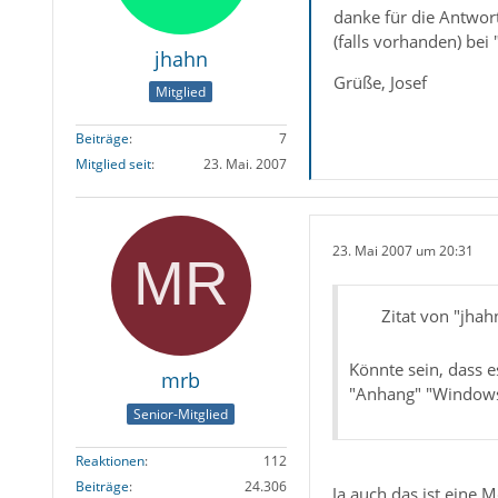
danke für die Antwor
(falls vorhanden) bei
jhahn
Grüße, Josef
Mitglied
Beiträge
7
Mitglied seit
23. Mai. 2007
23. Mai 2007 um 20:31
Zitat von "jhah
Könnte sein, dass e
mrb
"Anhang" "Windows 
Senior-Mitglied
Reaktionen
112
Beiträge
24.306
Ja auch das ist eine 