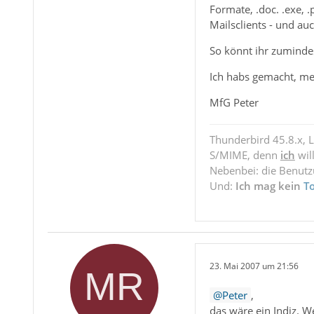
Formate, .doc. .exe,
Mailsclients - und a
So könnt ihr zuminde
Ich habs gemacht, mei
MfG Peter
Thunderbird 45.8.x, 
S/MIME, denn
ich
wil
Nebenbei: die Benut
Und:
Ich mag kein
T
23. Mai 2007 um 21:56
Peter
,
das wäre ein Indiz. W