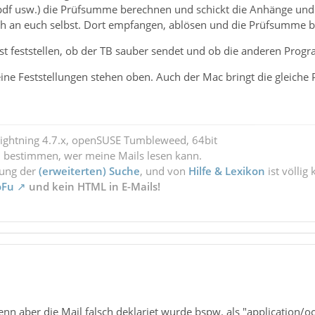
 .pdf usw.) die Prüfsumme berechnen und schickt die Anhänge u
uch an euch selbst. Dort empfangen, ablösen und die Prüfsumme b
st feststellen, ob der TB sauber sendet und ob die anderen Pr
ne Feststellungen stehen oben. Auch der Mac bringt die gleiche 
Lightning 4.7.x, openSUSE Tumbleweed, 64bit
l bestimmen, wer meine Mails lesen kann.
zung der
(erweiterten) Suche
, und von
Hilfe & Lexikon
ist völlig
oFu
und kein HTML in E-Mails!
enn aber die Mail falsch deklariet wurde bspw. als "application/