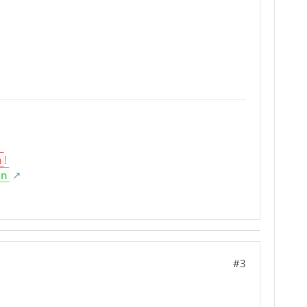
n
!
en
#3