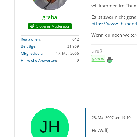
willkommen im Thun
graba
Es ist zwar nicht gena
https://www.thunder
Globaler Moderator
Wenn du noch weitere
Reaktionen
612
Beiträge
21.909
Gruß
Mitglied seit
17. Mai. 2006
graba
Hilfreiche Antworten
9
23. Mai 2007 um 19:10
Hi Wolf,