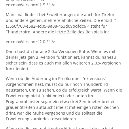
em:maxVersion="1.5.*" />
Mancmal findest bei Erweiterungen, die auch für Firefox
und andere gelten, mehrere ähnliche Zeilen. Die em:id="
{3550f703-e582-4d05-9a08-453d09bdfdc6}" steht für
Thunderbird. Ändere die letzte Zeile des Beispiels in:
em:maxVersion="2.0.*" />
Dann hast du für alle 2.0.x-Versionen Ruhe. Wenn es mit
deiner jetzigen 2.-Version funktioniert, kannst du nahezu
sicher sein, dass es auch mit allen weiteren 2.0.x-Versionen
funktioniert.
Wenn du die Änderung im Profilordner "extensions"
vorgenommen hast, musst du nur noch Thunderbird
neustarten, um zu sehen, ob du erfolgreich warst. Wenn die
Erweiterung nicht funktioniert oder unten im
Programmfenster sogar ein etwa drei Zentimeter breiter
grauer Streifen auftaucht (meist mit einigen roten Zeichen
drin), war die Mühe vergebens und du solltest die
Erweiterung zumindest deaktivieren.
Wenn du die .xpi-datei entpackt hast, musst du sie jetzt