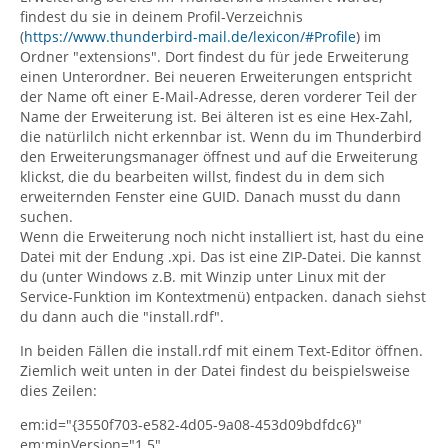
findest du sie in deinem Profil-Verzeichnis
(
https://www.thunderbird-mail.de/lexicon/#Profile
) im
Ordner "extensions". Dort findest du für jede Erweiterung
einen Unterordner. Bei neueren Erweiterungen entspricht
der Name oft einer E-Mail-Adresse, deren vorderer Teil der
Name der Erweiterung ist. Bei älteren ist es eine Hex-Zahl,
die natürlilch nicht erkennbar ist. Wenn du im Thunderbird
den Erweiterungsmanager öffnest und auf die Erweiterung
klickst, die du bearbeiten willst, findest du in dem sich
erweiternden Fenster eine GUID. Danach musst du dann
suchen.
Wenn die Erweiterung noch nicht installiert ist, hast du eine
Datei mit der Endung .xpi. Das ist eine ZIP-Datei. Die kannst
du (unter Windows z.B. mit Winzip unter Linux mit der
Service-Funktion im Kontextmenü) entpacken. danach siehst
du dann auch die "install.rdf".
In beiden Fällen die install.rdf mit einem Text-Editor öffnen.
Ziemlich weit unten in der Datei findest du beispielsweise
dies Zeilen:
em:id="{3550f703-e582-4d05-9a08-453d09bdfdc6}"
em:minVersion="1.5"