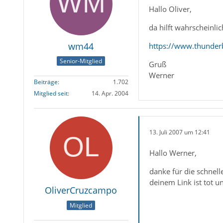
Hallo Oliver,
da hilft wahrscheinlic
wm44
https://www.thunder
Senior-Mitglied
Gruß
Werner
Beiträge
1.702
Mitglied seit
14. Apr. 2004
13. Juli 2007 um 12:41
Hallo Werner,
danke für die schnell
deinem Link ist tot u
OliverCruzcampo
Mitglied