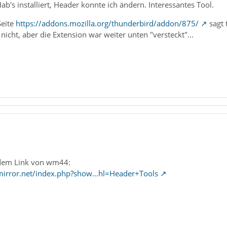
ab's installiert, Header konnte ich ändern. Interessantes Tool.
Seite
https://addons.mozilla.org/thunderbird/addon/875/
sagt 
nicht, aber die Extension war weiter unten "versteckt"...
 dem Link von wm44:
mirror.net/index.php?show…hl=Header+Tools