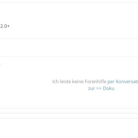
 2.0+
ß
Ich leiste keine Forenhilfe
per Konversat
zur >> Doku