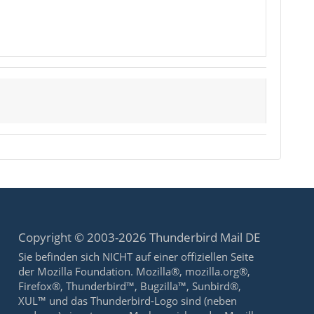
Copyright © 2003-2026 Thunderbird Mail DE
Sie befinden sich NICHT auf einer offiziellen Seite
der Mozilla Foundation. Mozilla®, mozilla.org®,
Firefox®, Thunderbird™, Bugzilla™, Sunbird®,
XUL™ und das Thunderbird-Logo sind (neben