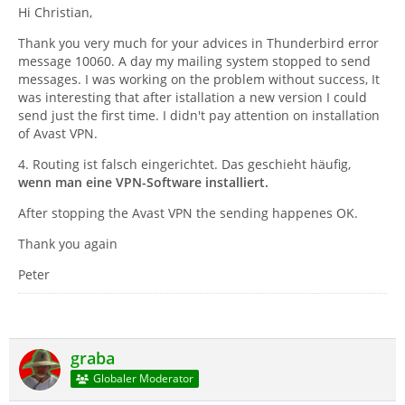
konnte. Dieser Fehler wurde TB von Windows
Hi Christian,
zurückgegeben.
Es gibt allerdings hunderte von Fehlerursachen, sodass
Thank you very much for your advices in Thunderbird error
ich dir keinen eindeutigen Lösungsweg aufzeigen kann.
message 10060. A day my mailing system stopped to send
Grüße,
Die häufigsten Ursachen sind aus meiner Erfahrung:
messages. I was working on the problem without success, It
Michael
1. Falscher Port eingestellt (sieh mal in den SMTP-
was interesting that after istallation a new version I could
Einstellungen nach).
send just the first time. I didn't pay attention on installation
2. Falscher Server eingestellt (vielleicht hat sich der
of Avast VPN.
NAme des Servers zwischenzeitlich geändert).
4. Routing ist falsch eingerichtet. Das geschieht häufig,
3. Firewall verhindert die Verbindung.
wenn man eine VPN-Software installiert.
4. Routing ist falsch eingerichtet. Das geschieht häufig,
wenn man eine VPN-Software installiert.
After stopping the Avast VPN the sending happenes OK.
5. Server ist nicht erreichbar.
Thank you again
Peter
graba
Globaler Moderator