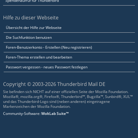
Spendenaufruf für Thunderbird
Hilfe zu dieser Webseite
Übersicht der Hilfe zur Webseite
Die Suchfunktion benutzen
Foren-Benutzerkonto - Erstellen (Neu registrieren)
Foren-Thema erstellen und bearbeiten
Passwort vergessen - neues Passwort festlegen
Copyright © 2003-2026 Thunderbird Mail DE
Sie befinden sich NICHT auf einer offiziellen Seite der Mozilla Foundation.
Mozilla®, mozilla.org®, Firefox®, Thunderbird™, Bugzilla™, Sunbird®, XUL™
und das Thunderbird-Logo sind (neben anderen) eingetragene
Markenzeichen der Mozilla Foundation.
Community-Software:
WoltLab Suite™