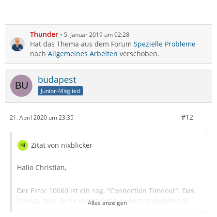
Thunder
5. Januar 2019 um 02:28
Hat das Thema aus dem Forum
Spezielle Probleme
nach
Allgemeines Arbeiten
verschoben.
budapest
Junior-Mitglied
#12
21. April 2020 um 23:35
Zitat von nixblicker
Hallo Christian,
Der Error 10060 ist ein sog. "Connection Timeout". Das
besagt, dass keine Verbindung zu dem angegebenen
Alles anzeigen
Server auf dem angegebenen Port aufgebaut werden