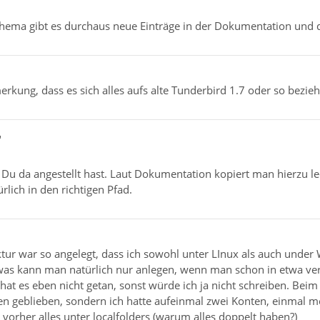
hema gibt es durchaus neue Einträge in der Dokumentation und 
rkung, dass es sich alles aufs alte Tunderbird 1.7 oder so bezieh
"
Du da angestellt hast. Laut Dokumentation kopiert man hierzu led
rlich in den richtigen Pfad.
uktur war so angelegt, dass ich sowohl unter LInux als auch und
as kann man natürlich nur anlegen, wenn man schon in etwa ver
hat es eben nicht getan, sonst würde ich ja nicht schreiben. Bei
en geblieben, sondern ich hatte aufeinmal zwei Konten, einmal 
 vorher alles unter localfolders (warum alles doppelt haben?)