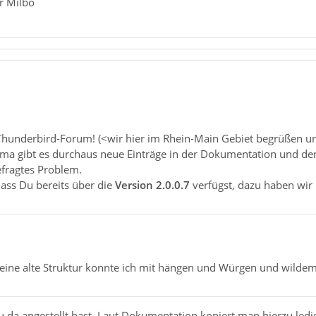
er Milbo
underbird-Forum! (<wir hier im Rhein-Main Gebiet begrüßen uns 
a gibt es durchaus neue Einträge in der Dokumentation und den 
gefragtes Problem.
 dass Du bereits über die
Version 2.0.0.7
verfügst, dazu haben wir 
ine alte Struktur konnte ich mit hängen und Würgen und wilde
da angestellt hast. Laut Dokumentation kopiert man hierzu ledig