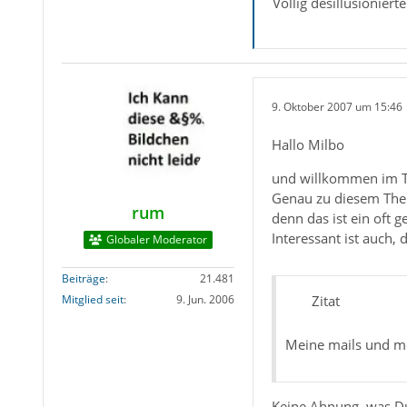
Völlig desillusioniert
9. Oktober 2007 um 15:46
Hallo Milbo
und willkommen im Th
Genau zu diesem Them
rum
denn das ist ein oft 
Interessant ist auch,
Globaler Moderator
Beiträge
21.481
Mitglied seit
9. Jun. 2006
Zitat
Meine mails und me
Keine Ahnung, was Du 