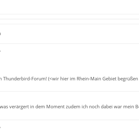
9
"
Thunderbird-Forum! (<wir hier im Rhein-Main Gebiet begrüßen un
etwas verärgert in dem Moment zudem ich noch dabei war mein B
"