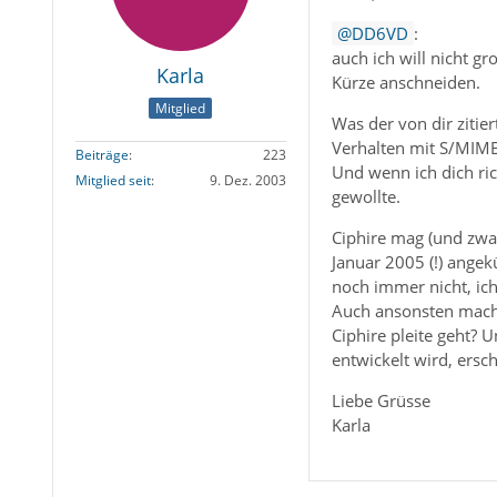
DD6VD
:
auch ich will nicht g
Karla
Kürze anschneiden.
Mitglied
Was der von dir zitie
Verhalten mit S/MIME
Beiträge
223
Und wenn ich dich ric
Mitglied seit
9. Dez. 2003
gewollte.
Ciphire mag (und zwar
Januar 2005 (!) angek
noch immer nicht, ic
Auch ansonsten macht
Ciphire pleite geht? 
entwickelt wird, ersc
Liebe Grüsse
Karla