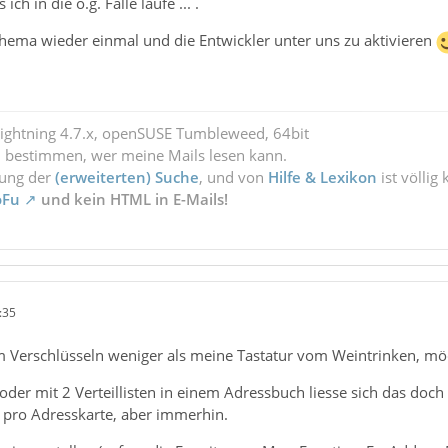
ich in die o.g. Falle laufe ... .
Thema wieder einmal und die Entwickler unter uns zu aktivieren
Lightning 4.7.x, openSUSE Tumbleweed, 64bit
l bestimmen, wer meine Mails lesen kann.
zung der
(erweiterten) Suche
, und von
Hilfe & Lexikon
ist völlig
oFu
und kein HTML in E-Mails!
:35
m Verschlüsseln weniger als meine Tastatur vom Weintrinken, mö
der mit 2 Verteillisten in einem Adressbuch liesse sich das doch
 pro Adresskarte, aber immerhin.