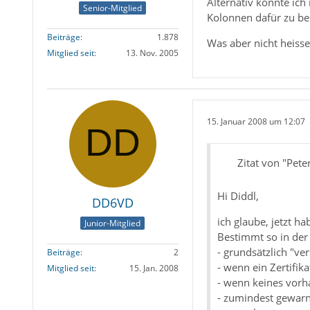
Alternativ könnte ich
Senior-Mitglied
Kolonnen dafür zu be
Beiträge
1.878
Was aber nicht heisse
Mitglied seit
13. Nov. 2005
15. Januar 2008 um 12:07
Zitat von "Pet
Hi Diddl,
DD6VD
ich glaube, jetzt ha
Junior-Mitglied
Bestimmt so in der 
- grundsätzlich "ver
Beiträge
2
- wenn ein Zertifik
Mitglied seit
15. Jan. 2008
- wenn keines vorha
- zumindest gewarn