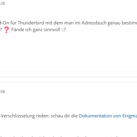
:26
d-On für Thunderbird mit dem man im Adressbuch genau bestim
l?
Fände ich ganz sinnvoll ::?
:58
erschlüsselung reden: schau dir die
Dokumentation von Enigmai