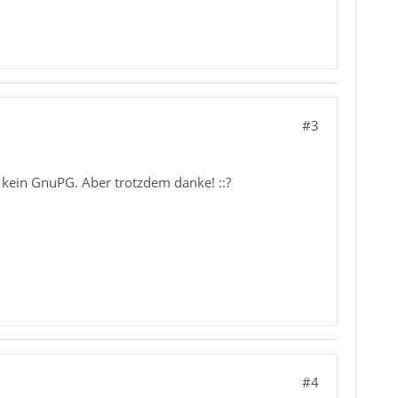
#3
 kein GnuPG. Aber trotzdem danke! ::?
#4