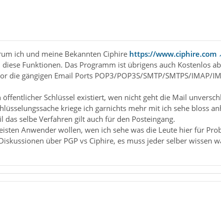
arum ich und meine Bekannten Ciphire
https://www.ciphire.com
ll diese Funktionen. Das Programm ist übrigens auch Kostenlos a
h vor die gängigen Email Ports POP3/POP3S/SMTP/SMTPS/IMAP/IMAPS
 öffentlicher Schlüssel existiert, wen nicht geht die Mail unversch
lüsselungssache kriege ich garnichts mehr mit ich sehe bloss anh
il das selbe Verfahren gilt auch für den Posteingang.
isten Anwender wollen, wen ich sehe was die Leute hier für Pro
e Diskussionen über PGP vs Ciphire, es muss jeder selber wissen w