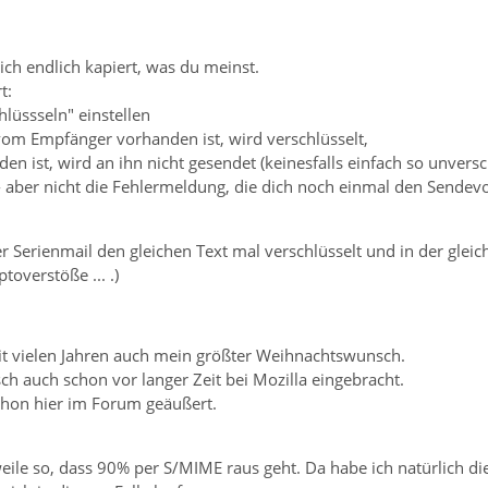
 ich endlich kapiert, was du meinst.
t:
hlüssseln" einstellen
 vom Empfänger vorhanden ist, wird verschlüsselt,
n ist, wird an ihn nicht gesendet (keinesfalls einfach so unversch
- aber nicht die Fehlermeldung, die dich noch einmal den Sendev
ner Serienmail den gleichen Text mal verschlüsselt und in der gleic
toverstöße ... .)
eit vielen Jahren auch mein größter Weihnachtswunsch.
h auch schon vor langer Zeit bei Mozilla eingebracht.
chon hier im Forum geäußert.
rweile so, dass 90% per S/MIME raus geht. Da habe ich natürlich di