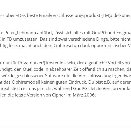
ross über «Das beste Emailverschlüsselungsprodukt (TM)» diskutier
rte Peter_Lehmann anführt, lässt sich alles mit GnuPG und Enigm
 in TB umzusetzen. Das sind zwei verschiedene Dinge, bitte nicht
htig lese, macht auch dein Ciphiresetup dank opportunistischer V
 nur für Privatnutzer!) kostenlos sein, der eigentliche Vorteil vo
ündigt, den Quellcode in absehbarer Zeit öffentlich zu machen, d
h würde geschlossener Software nie die Verschlüsselung irgendwe
 das Ciphiremodell keinen guten Eindruck. Du bist z.B. auf der
Unrealistisch ist das ja nicht, während GnuPGs letzte Version vo
hien die letzte Version von Cipher im März 2006.