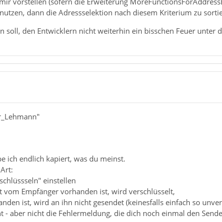
 mir vorstellen (sofern die Erweiterung MoreFunctionsForAddressBook
nutzen, dann die Adressselektion nach diesem Kriterium zu sorti
n soll, den Entwicklern nicht weiterhin ein bisschen Feuer unter
er_Lehmann"
be ich endlich kapiert, was du meinst.
Art:
schlüssseln" einstellen
at vom Empfänger vorhanden ist, wird verschlüsselt,
nden ist, wird an ihn nicht gesendet (keinesfalls einfach so unvers
t - aber nicht die Fehlermeldung, die dich noch einmal den Send