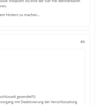
 installiert ist) eine der vier frei definierbaren
eren.
 dem Hintern zu machen...
#6
chlüsselt gesendet!!!)
evorgang mit Deaktivierung der Verschlüsselung