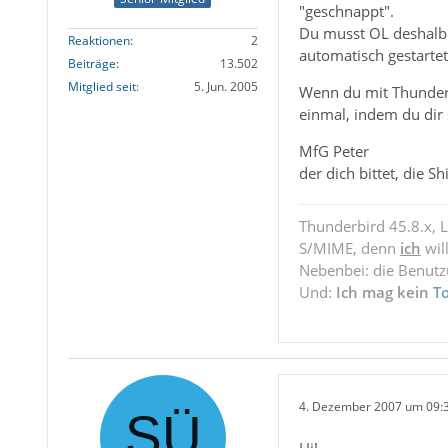
"geschnappt".
Du musst OL deshalb 
Reaktionen
2
automatisch gestartet
Beiträge
13.502
Mitglied seit
5. Jun. 2005
Wenn du mit Thunderbi
einmal, indem du dir 
MfG Peter
der dich bittet, die 
Thunderbird 45.8.x, 
S/MIME, denn
ich
wil
Nebenbei: die Benut
Und:
Ich mag kein
T
4. Dezember 2007 um 09: