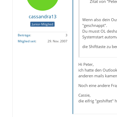
Zitat von "Pet
cassandra13
Wenn also dein Ous
Junior-Mitglied
"geschnappt".
Du musst OL deshal
Beiträge
3
Systemstart automat
Mitglied seit
29. Nov. 2007
die Shifttaste zu b
Hi Peter,
ich hatte den Outlook 
anderen mails kamen 
Noch eine andere Fra
Cassie,
die eifrig "geshiftet" h