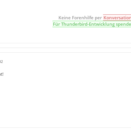
Keine Forenhilfe per
Konversatio
Für Thunderbird-Entwicklung spend
02
t!