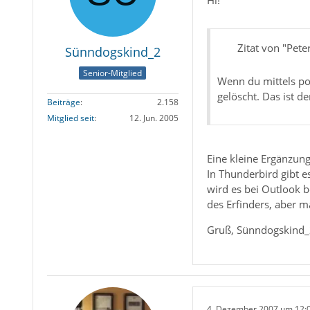
Hi!
Zitat von "Pet
Sünndogskind_2
Senior-Mitglied
Wenn du mittels po
gelöscht. Das ist d
Beiträge
2.158
Mitglied seit
12. Jun. 2005
Eine kleine Ergänzung
In Thunderbird gibt e
wird es bei Outlook 
des Erfinders, aber m
Gruß, Sünndogskind
4. Dezember 2007 um 12: