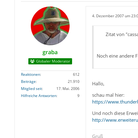
4. Dezember 2007 um 23:
Zitat von "cas
graba
Noch eine andere F
Globaler Moderator
Reaktionen
612
Beiträge
21.910
Hallo,
Mitglied seit
17. Mai. 2006
schau mal hier:
Hilfreiche Antworten
9
https://www.thunderb
Und noch diese Erwei
http://www.erweiteru
Gruß