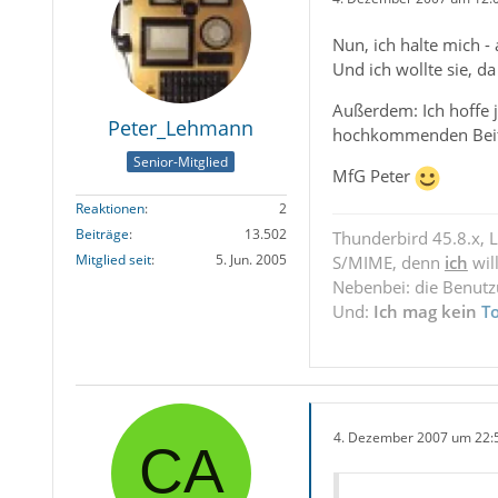
Nun, ich halte mich -
Und ich wollte sie, d
Außerdem: Ich hoffe j
Peter_Lehmann
hochkommenden Beiträ
Senior-Mitglied
MfG Peter
Reaktionen
2
Beiträge
13.502
Thunderbird 45.8.x, 
Mitglied seit
5. Jun. 2005
S/MIME, denn
ich
wil
Nebenbei: die Benut
Und:
Ich mag kein
T
4. Dezember 2007 um 22: