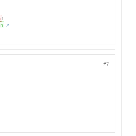
n
!
en
#7