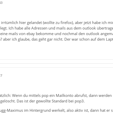
43
irrtümlich hier gelandet (wollte zu firefox), aber jetzt habe ich m
egt. Ich habe alle Adressen und mails aus dem outlook übertrage
 keine mails von ebay bekomme und nochmal den outlook angemac
n? aber ich glaube, das geht gar nicht. Der war schon auf dem Lap
27
tzlich: Wenn du mittels pop ein Mailkonto abrufst, dann werden 
gelöscht. Das ist der gewollte Standard bei pop3.
gg-Maximus im Hintergrund werkelt, also aktiv ist, dann hat er 