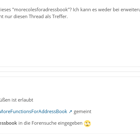
dieses "morecolesforadressbook"? Ich kann es weder bei erweite
 nur diesen Thread als Treffer.
üßen ist erlaubt
MoreFunctionsForAddressBook
gemeint
ressbook
in die Forensuche eingegeben