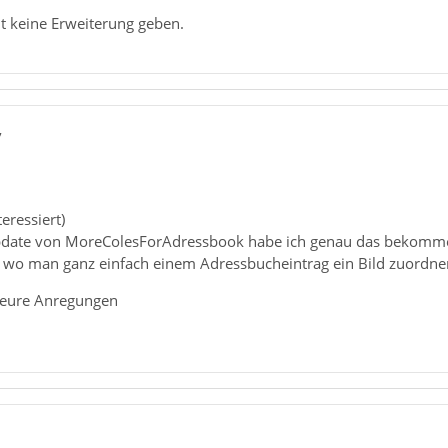
it keine Erweiterung geben.
7
teressiert)
date von MoreColesForAdressbook habe ich genau das bekommen 
", wo man ganz einfach einem Adressbucheintrag ein Bild zuordne
 eure Anregungen