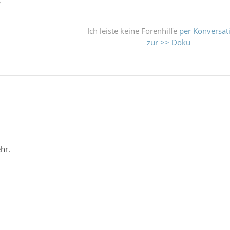
ß
Ich leiste keine Forenhilfe
per Konversat
zur >> Doku
ehr.