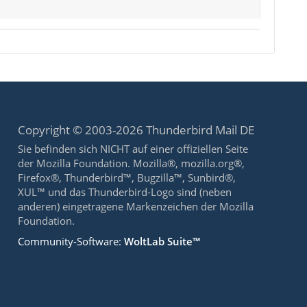
Copyright © 2003-2026 Thunderbird Mail DE
Sie befinden sich NICHT auf einer offiziellen Seite
der Mozilla Foundation. Mozilla®, mozilla.org®,
Firefox®, Thunderbird™, Bugzilla™, Sunbird®,
XUL™ und das Thunderbird-Logo sind (neben
anderen) eingetragene Markenzeichen der Mozilla
Foundation.
Community-Software:
WoltLab Suite™