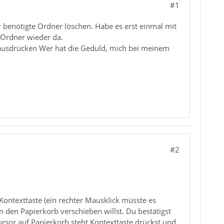
#1
hr benötigte Ordner löschen. Habe es erst einmal mit
 Ordner wieder da.
Fachausdrücken Wer hat die Geduld, mich bei meinem
#2
ontexttaste (ein rechter Mausklick müsste es
n den Papierkorb verschieben willst. Du bestätigst
ursor auf Papierkorb steht Kontexttaste drückst und