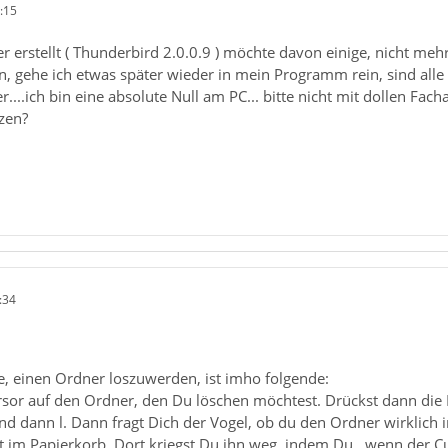
:15
er erstellt ( Thunderbird 2.0.0.9 ) möchte davon einige, nicht me
, gehe ich etwas später wieder in mein Programm rein, sind alle
ber....ich bin eine absolute Null am PC... bitte nicht mit dollen 
zen?
:34
e, einen Ordner loszuwerden, ist imho folgende:
sor auf den Ordner, den Du löschen möchtest. Drückst dann die K
und dann l. Dann fragt Dich der Vogel, ob du den Ordner wirklich i
st im Papierkorb. Dort kriegst Du ihn weg, indem Du , wenn der C