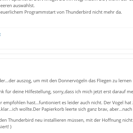
eeren auswählst.
 neuerlichem Programmstart von Thunderbird nicht mehr da.
t
der...der auszog, um mit den Donnervögeln das Fliegen zu lernen
k für deine Hilfestellung, sorry,dass ich mich jetzt erst darauf m
ir empfohlen hast...funtioniert es leider auch nicht. Der Vogel ha
klar...ich wollte.Der Papierkorb leerte sich ganz brav, aber...na
den Thunderbird neu installieren müssen, mit der Hoffnung nicht wi
ert! )