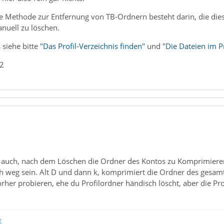
e Methode zur Entfernung von TB-Ordnern besteht darin, die dies
uell zu löschen.
 siehe bitte
"Das Profil-Verzeichnis finden"
und
"Die Dateien im Pr
_2
aber auch, nach dem Löschen die Ordner des Kontos zu Komprimier
uch weg sein. Alt D und dann k, komprimiert die Ordner des gesam
orher probieren, ehe du Profilordner händisch löscht, aber die P
t