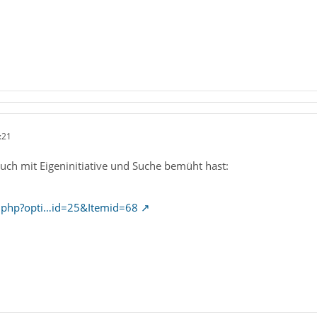
:21
uch mit Eigeninitiative und Suche bemüht hast:
x.php?opti…id=25&Itemid=68