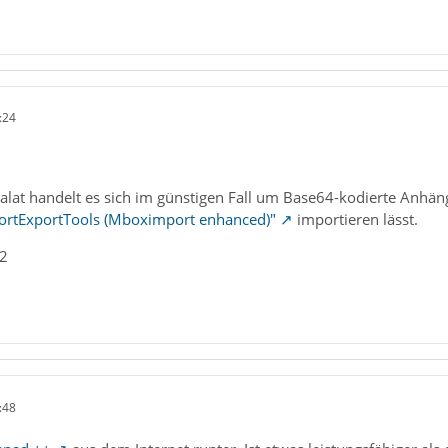
:24
at handelt es sich im günstigen Fall um Base64-kodierte Anhänge.
ortExportTools (Mboximport enhanced)"
importieren lässt.
_2
:48