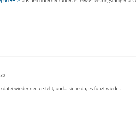
epad ++
aus dem Internet runter. Ist etwas leistungsfähiger a
:30
exdatei wieder neu erstellt, und....siehe da, es funzt wieder.