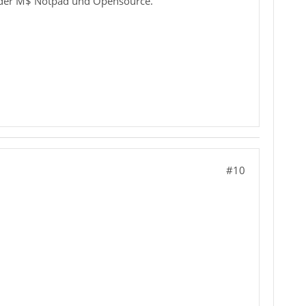
ls der M$ Notpad und Opensource.
#10