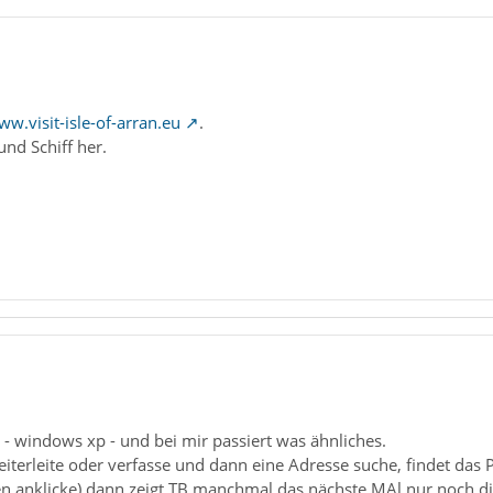
ww.visit-isle-of-arran.eu
.
d Schiff her.
4 - windows xp - und bei mir passiert was ähnliches.
iterleite oder verfasse und dann eine Adresse suche, findet das
n anklicke) dann zeigt TB manchmal das nächste MAl nur noch die