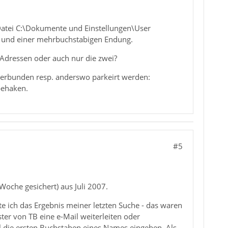
er Datei C:\Dokumente und Einstellungen\User
 und einer mehrbuchstabigen Endung.
Adressen oder auch nur die zwei?
erbunden resp. anderswo parkeirt werden:
gbehaken.
#5
 Woche gesichert) aus Juli 2007.
e ich das Ergebnis meiner letzten Suche - das waren
ter von TB eine e-Mail weiterleiten oder
l die ersten Buchstaben eines Names eingeben. Als