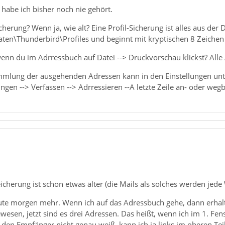
abe ich bisher noch nie gehört.
icherung? Wenn ja, wie alt? Eine Profil-Sicherung ist alles aus d
n\Thunderbird\Profiles und beginnt mit kryptischen 8 Zeichen
n du im Adrressbuch auf Datei --> Druckvorschau klickst? Alle 
mlung der ausgehenden Adressen kann in den Einstellungen unt
lungen --> Verfassen --> Adrressieren --A letzte Zeile an- oder we
eicherung ist schon etwas älter (die Mails als solches werden jede
eute morgen mehr. Wenn ich auf das Adressbuch gehe, dann erhalt
esen, jetzt sind es drei Adressen. Das heißt, wenn ich im 1. Fens
 den Empfänger nicht genau weiß, kann ich ja links im oberen Tei