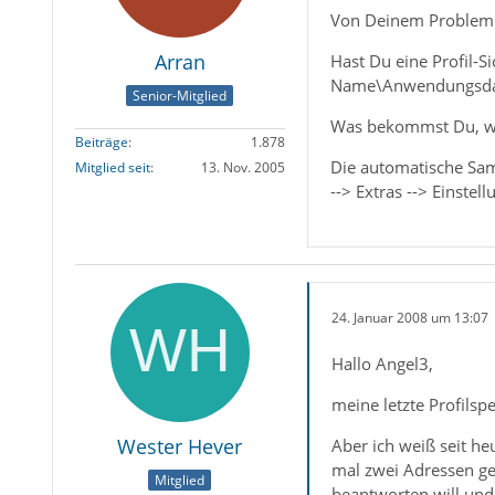
Von Deinem Problem h
Arran
Hast Du eine Profil-S
Name\Anwendungsdate
Senior-Mitglied
Was bekommst Du, wen
Beiträge
1.878
Die automatische Sam
Mitglied seit
13. Nov. 2005
--> Extras --> Einstel
24. Januar 2008 um 13:07
Hallo Angel3,
meine letzte Profilsp
Wester Hever
Aber ich weiß seit h
mal zwei Adressen gew
Mitglied
beantworten will und