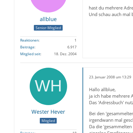
hast du mehrere Adr
Und schau auch mal 
allblue
Senior-Mitglied
Reaktionen
1
Beiträge
6.917
Mitglied seit
18. Dez. 2004
23. Januar 2008 um 13:29
Hallo allblue,
ja ich habe mehrere A
Das 'Adressbuch' nutz
Wester Hever
Bei den 'gesammelten
irgendwann mal geschr
Mitglied
Da die 'gesammelten A