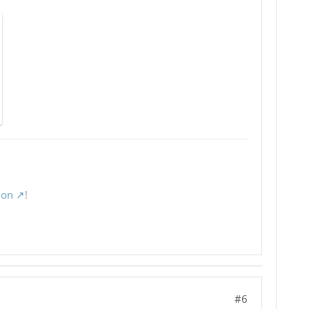
ion
!
#6