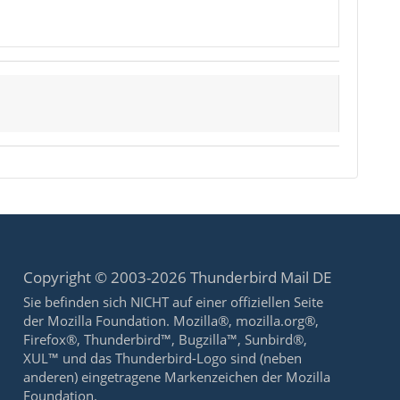
Copyright © 2003-2026 Thunderbird Mail DE
Sie befinden sich NICHT auf einer offiziellen Seite
der Mozilla Foundation. Mozilla®, mozilla.org®,
Firefox®, Thunderbird™, Bugzilla™, Sunbird®,
XUL™ und das Thunderbird-Logo sind (neben
anderen) eingetragene Markenzeichen der Mozilla
Foundation.