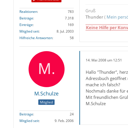
Gruß
Reaktionen
783
Thunder
(
Mein persö
Beiträge
7.318
Einträge
169
Keine Hilfe per Konv
Mitglied seit
8. Jul. 2003
Hilfreiche Antworten
58
14. Mai 2008 um 12:51
Hallo "Thunder", herzl
Adressbuch geöffnet 
mache ich falsch?
Nochmals danke für e
M.Schulze
Mit freundlichen Grü
Mitglied
M.Schulze
Beiträge
24
Mitglied seit
9. Feb. 2006