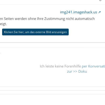
img241.imageshack.us
nen Seiten werden ohne Ihre Zustimmung nicht automatisch
eigt.
Klicken Sie hier, um das externe Bild anzuzeigen
ß
Ich leiste keine Forenhilfe
per Konversat
zur >> Doku