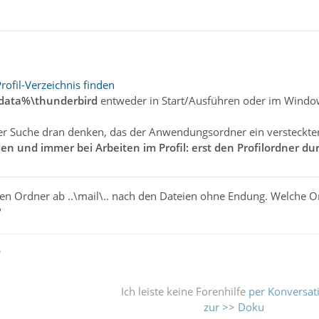
"
rofil-Verzeichnis finden
ata%\thunderbird
entweder in Start/Ausführen oder im Windows 
ter Suche dran denken, das der Anwendungsordner ein versteckter
en und immer bei Arbeiten im Profil: erst den Profilordner dur
en Ordner ab ..\mail\.. nach den Dateien ohne Endung. Welche Or
?
ß
Ich leiste keine Forenhilfe
per Konversat
zur >> Doku