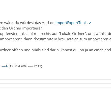
ten wäre, du würdest das Add-on
ImportExportTools
t den Ordner importieren.
uptfenster links auf mit rechts auf "Lokale Ordner", und wählst d
mportieren", dann "bestimmte Mbox-Dateien zum importieren au
dner öffnen und Mails sind darin, kannst du ihn ja an einen and
on
mrb
(
17. Mai 2008 um 12:13
)