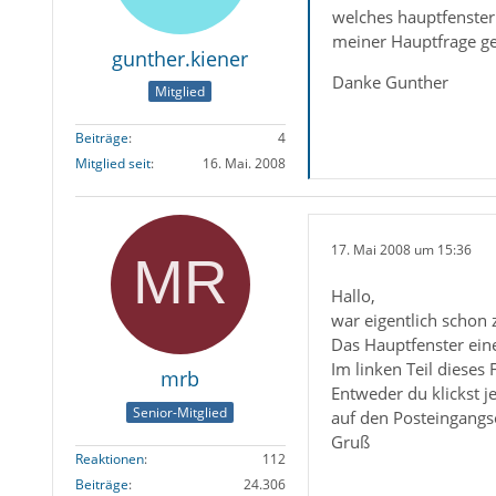
welches hauptfenster 
meiner Hauptfrage ge
gunther.kiener
Danke Gunther
Mitglied
Beiträge
4
Mitglied seit
16. Mai. 2008
17. Mai 2008 um 15:36
Hallo,
war eigentlich schon z
Das Hauptfenster eine
Im linken Teil dieses
mrb
Entweder du klickst j
Senior-Mitglied
auf den Posteingangs
Gruß
Reaktionen
112
Beiträge
24.306