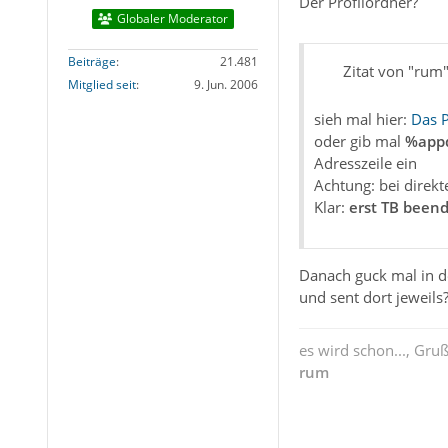
Der Profilordner?
Globaler Moderator
Beiträge
21.481
Zitat von "rum
Mitglied seit
9. Jun. 2006
sieh mal hier:
Das P
oder gib mal
%appd
Adresszeile ein
Achtung: bei direk
Klar:
erst TB beend
Danach guck mal in d
und sent dort jeweils
es wird schon..., Gru
rum