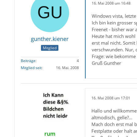
16. Mai 2008 um 16:48
Windows vista, letzt
Ich bin kein grosser s
Freenet - bisher war 
Heute hat mich wohl 
gunther.kiener
erst mal nicht. Somit
Mitglied
verschwunden. Nur, d
Frage: wie bekomme i
Beiträge
4
Gruß Gunther
Mitglied seit
16. Mai. 2008
16. Mai 2008 um 17:01
Hallo und willkommen
altmodisch, gelle?...
Mach doch erst mal be
Festplatte oder halt a
rum