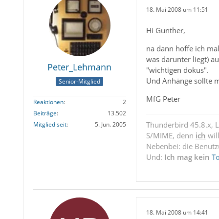
18. Mai 2008 um 11:51
Hi Gunther,
na dann hoffe ich mal
was darunter liegt) a
Peter_Lehmann
"wichtigen dokus".
Und Anhänge sollte m
Senior-Mitglied
MfG Peter
Reaktionen
2
Beiträge
13.502
Thunderbird 45.8.x, 
Mitglied seit
5. Jun. 2005
S/MIME, denn
ich
wil
Nebenbei: die Benut
Und:
Ich mag kein
T
18. Mai 2008 um 14:41