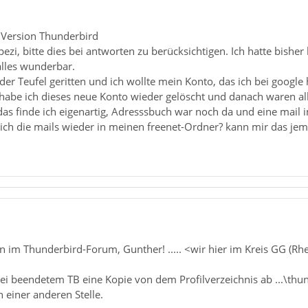
e Version Thunderbird
pezi, bitte dies bei antworten zu berücksichtigen. Ich hatte bishe
alles wunderbar.
der Teufel geritten und ich wollte mein Konto, das ich bei googl
 habe ich dieses neue Konto wieder gelöscht und danach waren al
as finde ich eigenartig, Adresssbuch war noch da und eine mail 
ch die mails wieder in meinen freenet-Ordner? kann mir das jem
 im Thunderbird-Forum, Gunther! ..... <wir hier im Kreis GG (R
i beendetem TB eine Kopie von dem Profilverzeichnis ab ...\thund
n einer anderen Stelle.