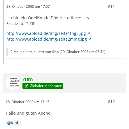
#11
28. Oktober 2008 um 17:07
Ich bin ein ÖdelKnödelDödel. :redface: :cry:
Ersatz für *.TIF :
http://www.abload.de/img/seite1tng5.jpg
http://www.abload.de/img/seite2ming.jpg
2 Mal editiert, zuletzt von
Klab
(
29. Oktober 2008 um 08:41
)
rum
Globaler Moderator
#12
28. Oktober 2008 um 17:13
Hallo und guten Abend,
Klab