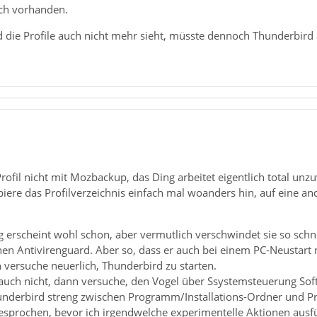
ch vorhanden.
d die Profile auch nicht mehr sieht, müsste dennoch Thunderbir
 Profil nicht mit Mozbackup, das Ding arbeitet eigentlich total un
iere das Profilverzeichnis einfach mal woanders hin, auf eine an
 erscheint wohl schon, aber vermutlich verschwindet sie so schnell
n Antivirenguard. Aber so, dass er auch bei einem PC-Neustart ni
versuche neuerlich, Thunderbird zu starten.
auch nicht, dann versuche, den Vogel über Ssystemsteuerung Softwa
hunderbird streng zwischen Programm/Installations-Ordner und Pr
sprochen, bevor ich irgendwelche experimentelle Aktionen ausfüh