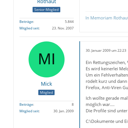
Rothaut
Senior-Mitglied
In Memoriam Rothau
Beiträge
5.844
Mitglied seit
23. Nov. 2007
30. Januar 2009 um 22:23
Ein Rettungszeichen, 
Es wird keinerlei Me
Um ein Fehlverhalten 
rödelt kurz und dann 
Mick
Firefox, Anti-Viren Gu
Mitglied
Ich wollte gerade ma
möglich war....
Beiträge
8
Die Profile sind unter
Mitglied seit
30. Jan. 2009
C:\Dokumente und E