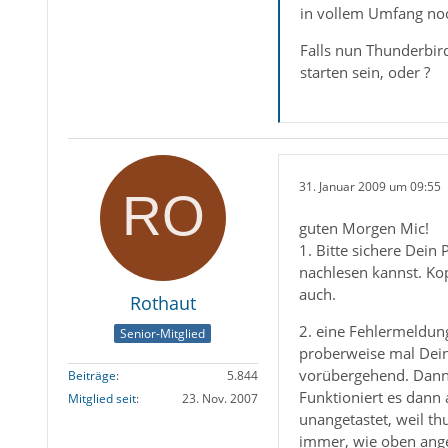
in vollem Umfang no
Falls nun Thunderbir
starten sein, oder ?
31. Januar 2009 um 09:55
guten Morgen Mic!
1. Bitte sichere Dein
nachlesen kannst. Kop
auch.
Rothaut
2. eine Fehlermeldung
Senior-Mitglied
proberweise mal Deine
vorübergehend. Dann 
Beiträge
5.844
Funktioniert es dann 
Mitglied seit
23. Nov. 2007
unangetastet, weil t
immer, wie oben ange