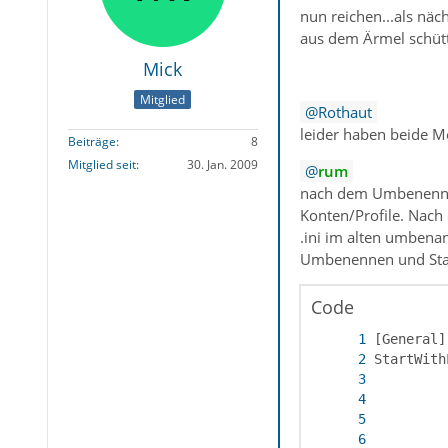
nun reichen...als näc
aus dem Ärmel schütt
Mick
Mitglied
Rothaut
leider haben beide M
Beiträge
8
Mitglied seit
30. Jan. 2009
rum
nach dem Umbenennen 
Konten/Profile. Nach 
.ini im alten umbenan
Umbenennen und Start
Code