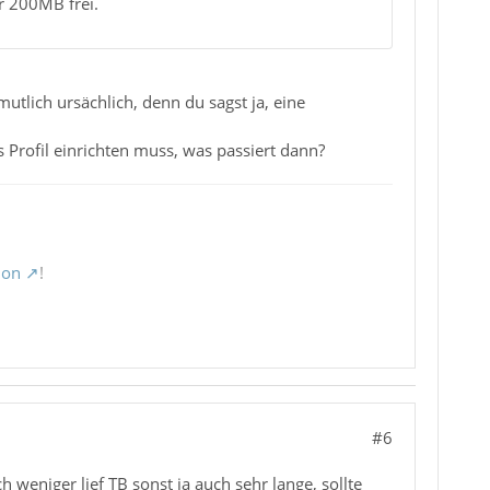
r 200MB frei.
tlich ursächlich, denn du sagst ja, eine
 Profil einrichten muss, was passiert dann?
ion
!
#6
 weniger lief TB sonst ja auch sehr lange, sollte