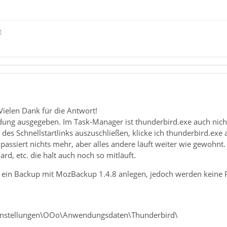
t
Vielen Dank für die Antwort!
ldung ausgegeben. Im Task-Manager ist thunderbird.exe auch nicht
des Schnellstartlinks auszuschließen, klicke ich thunderbird.exe a
passiert nichts mehr, aber alles andere läuft weiter wie gewohnt
ard, etc. die halt auch noch so mitläuft.
l ein Backup mit MozBackup 1.4.8 anlegen, jedoch werden keine 
instellungen\OOo\Anwendungsdaten\Thunderbird\