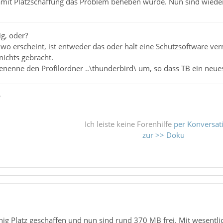
mit Platzschaffung das Problem beheben würde. Nun sind wiede
ig, oder?
 erscheint, ist entweder das oder halt eine Schutzsoftware vermu
nichts gebracht.
enenne den Profilordner ..\thunderbird\ um, so dass TB ein neues
ß
Ich leiste keine Forenhilfe
per Konversat
zur >> Doku
ig Platz geschaffen und nun sind rund 370 MB frei. Mit wesentlich