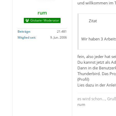
und willkommen im 
rum
Globaler Moderator
Zitat
Beiträge
21.481
Mitglied seit
9. Jun. 2006
Wir haben 3 Arbeits
fein, also jeder hat s
Du kannst jetzt als A
Dann in die Benutzerk
Thunderbird. Das Pro
(Profil)
Lies dazu in der Anle
es wird schon..., Gru
rum