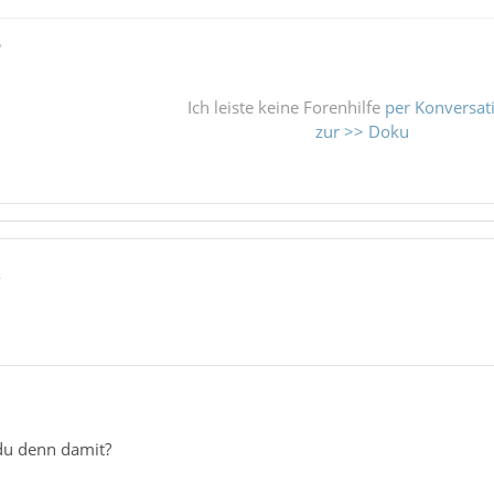
ß
Ich leiste keine Forenhilfe
per Konversat
zur >> Doku
2
"
du denn damit?