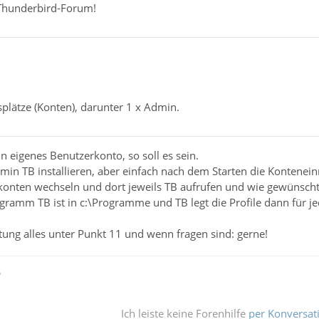
Thunderbird-Forum!
plätze (Konten), darunter 1 x Admin.
ein eigenes Benutzerkonto, so soll es sein.
dmin TB installieren, aber einfach nach dem Starten die Kontenei
onten wechseln und dort jeweils TB aufrufen und wie gewünscht e
gramm TB ist in c:\Programme und TB legt die Profile dann für
itung alles unter Punkt 11 und wenn fragen sind: gerne!
ß
Ich leiste keine Forenhilfe
per Konversat