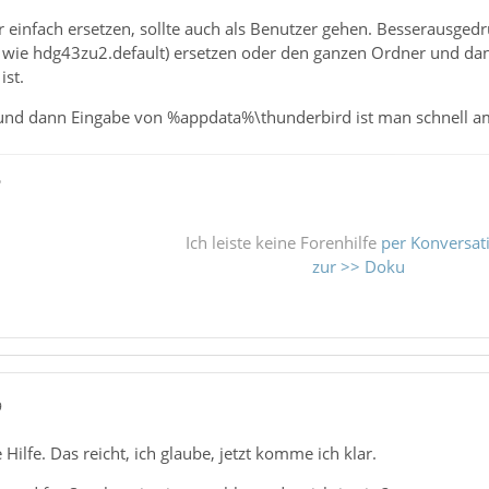
infach ersetzen, sollte auch als Benutzer gehen. Besserausgedrü
wie hdg43zu2.default) ersetzen oder den ganzen Ordner und dan
ist.
und dann Eingabe von %appdata%\thunderbird ist man schnell am
ß
Ich leiste keine Forenhilfe
per Konversat
zur >> Doku
9
Hilfe. Das reicht, ich glaube, jetzt komme ich klar.