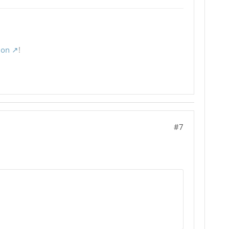
ion
!
#7