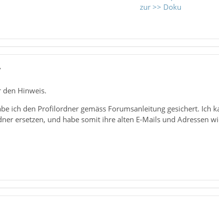
zur >> Doku
7
r den Hinweis.
abe ich den Profilordner gemäss Forumsanleitung gesichert. Ich 
rdner ersetzen, und habe somit ihre alten E-Mails und Adressen w
1