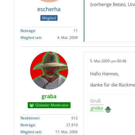
(vorherige Betas). Un
escherha
Mitglied
Beiträge
11
Mitglied seit
4. Mai. 2009
5. Mai 2009 um 00:48
Hallo Hannes,
danke für die Rückme
graba
Gruß
Globaler Moderator
graba
Reaktionen
612
Beiträge
21.910
Mitglied seit
17. Mai. 2006