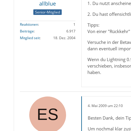
allblue
1. Du nutzt anscheine
Senior-Mitglied
2. Du hast offensicht
Tipps:
Reaktionen
1
Von einer "Rückkehr" 
Beiträge
6.917
Mitglied seit
18. Dez. 2004
Versuche in der Betave
dann eventuell impor
Wenn du Lightning 0.9
verschieben, insbeson
haben.
4. Mai 2009 um 22:10
Besten Dank, dein Tip
Um nochmal klar zuste