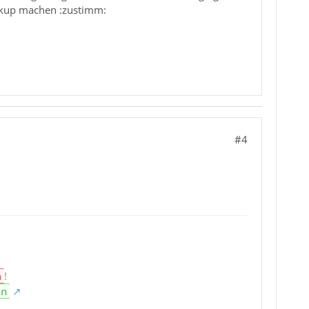
Backup machen :zustimm:
#4
n
!
en