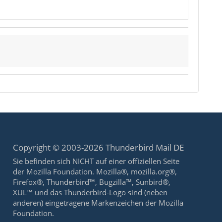
Copyright © 2003-2026 Thunderbird Mail DE
Sie befinden sich NICHT auf einer offiziellen Seite
der Mozilla Foundation. Mozilla®, mozilla.org®,
Firefox®, Thunderbird™, Bugzilla™, Sunbird®,
XUL™ und das Thunderbird-Logo sind (neben
anderen) eingetragene Markenzeichen der Mozilla
Foundation.