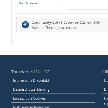
Hilfreiche Antworten
9
Community-Bot
3. September 2024 um 19:30
Hat das Thema geschlossen.
Thunderbird Mail DE
Hil
Impressum & Kontakt
Üb
Datenschutzerklärung
Di
Einsatz von Cookies
Fo
re
Nutzungsbedingungen