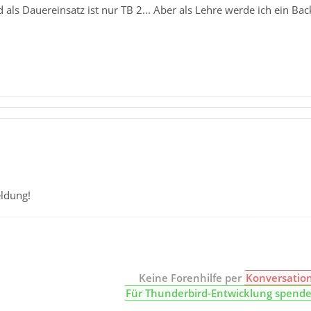
d als Dauereinsatz ist nur TB 2... Aber als Lehre werde ich ein 
ldung!
Keine Forenhilfe per
Konversatio
Für Thunderbird-Entwicklung spend