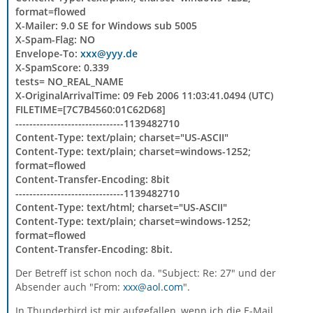
format=flowed
X-Mailer: 9.0 SE for Windows sub 5005
X-Spam-Flag: NO
Envelope-To:
xxx@yyy.de
X-SpamScore: 0.339
tests= NO_REAL_NAME
X-OriginalArrivalTime: 09 Feb 2006 11:03:41.0494 (UTC)
FILETIME=[7C7B4560:01C62D68]
-------------------------------1139482710
Content-Type: text/plain; charset="US-ASCII"
Content-Type: text/plain; charset=windows-1252;
format=flowed
Content-Transfer-Encoding: 8bit
-------------------------------1139482710
Content-Type: text/html; charset="US-ASCII"
Content-Type: text/plain; charset=windows-1252;
format=flowed
Content-Transfer-Encoding: 8bit.
Der Betreff ist schon noch da. "Subject: Re: 27" und der
Absender auch "From:
xxx@aol.com
".
In Thunderbird ist mir aufgefallen, wenn ich die E-Mail