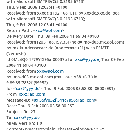
with Microsoft SMTPSVC(5.0.2195.6713);
Thu, 9 Feb 2006 12:03:41 +0100
Received: from xxxdc ([192.168.1.1]) by xxxdc.xxx.de.local
with Microsoft SMTPSVC(5.0.2195.6713);
Thu, 9 Feb 2006 12:03:41 +0100
Return-Path: <
xxx@aol.com
>
Delivery-Date: Thu, 09 Feb 2006 11:59:04 +0100
Received: from [205.188.157.35] (helo=imo-d03.mx.aol.com)
by mx.kundenserver.de (node=mxeu21) with ESMTP
(Nemesis),
id 0ML4Q0-1F79Vf395a-00037u for
xxx@yyy.de
; Thu, 09 Feb
2006 11:59:04 +0100
Received: from
xxx@aol.com
by imo-d03.mx.aol.com (mail_out_v38_r6.3.) id
9.89.35f7832f (39952)
for <
xxx@yyy.de
>; Thu, 9 Feb 2006 05:58:30 -0500 (EST)
From:
xxx@aol.com
Message-ID: <
89.35f7832f.311c7a56@aol.com
>
Date: Thu, 9 Feb 2006 05:58:30 EST
Subject: Re: 27
To:
xxxx@yyy.de
MIME-Version: 1.0
Content-Type: text/plain; charset=windows-1252;