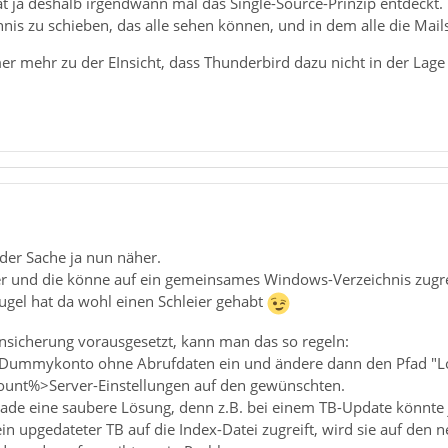
at ja deshalb irgendwann mal das Single-Source-Prinzip entdeckt
is zu schieben, das alle sehen können, und in dem alle die Mails
 mehr zu der EInsicht, dass Thunderbird dazu nicht in der Lage 
er Sache ja nun näher.
r und die könne auf ein gemeinsames Windows-Verzeichnis zugre
kugel hat da wohl einen Schleier gehabt
ensicherung vorausgesetzt, kann man das so regeln:
in Dummykonto ohne Abrufdaten ein und ändere dann den Pfad "Lo
unt%>Server-Einstellungen auf den gewünschten.
erade eine saubere Lösung, denn z.B. bei einem TB-Update könnte j
 upgedateter TB auf die Index-Datei zugreift, wird sie auf den n