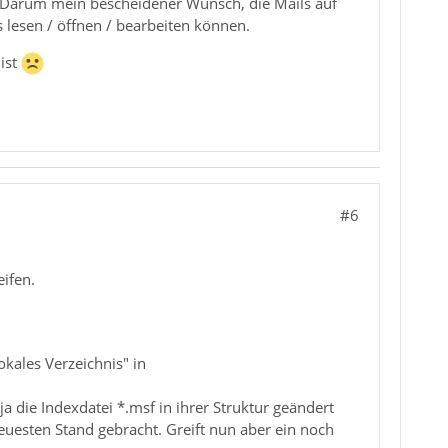
. Darum mein bescheidener Wunsch, die Mails auf
 lesen / öffnen / bearbeiten können.
ist
#6
ifen.
kales Verzeichnis" in
a die Indexdatei *.msf in ihrer Struktur geändert
euesten Stand gebracht. Greift nun aber ein noch