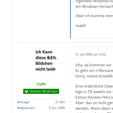
Irgendein Witzbold h
ein Windows-Verzeichn
Aber ich komme immer
mattfi
31. Juli 2009 um 13:32
Aha, da kommen wir d
Es geht um n-Benutze
Sorry, meine Kristall
rum
Eine ordentliche Dat
lege in TB jeweils e
Globaler Moderator
Extras>Konten>%Acco
Beiträge
21.481
Aber: das ist nicht g
werden. Wenn dann ein
Mitglied seit
9. Jun. 2006