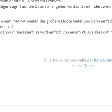
dann darauf zu, gibt es ein Problem..
itiger Zugriff auf die Datei schief gehen wird und verhindert wer
t einem IMAP-Anbieter, der größere Quota bietet und dann einfach
nden...?
a dann uninteressant, es wird einfach von einem PC aus alles dah
ß
Ich leiste keine Forenhilfe
per Konversat
zur >> Doku