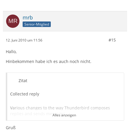
mrb
Senior-Mitglied
#15
12. Juni 2010 um 11:56
Hallo,
Hinbekommen habe ich es auch noch nicht.
Zitat
Collected reply
Various changes to the way Thunderbird composes
replies and sends messages.
Alles anzeigen
Gruß
When you select more than one message to reply to, this