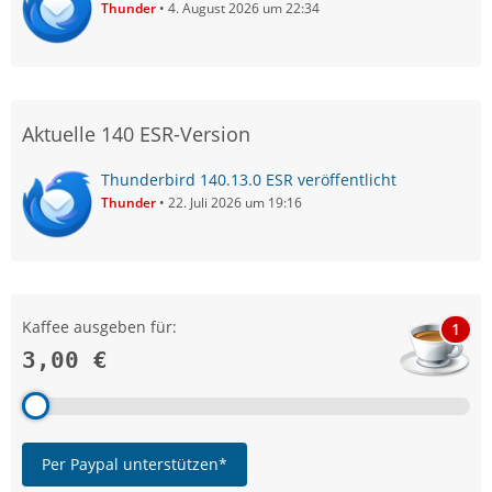
Thunder
4. August 2026 um 22:34
Note that when this tweak is active, you cannot use your
Outbox for other purposes in the usual way, because
sending any message will send all the messages. To
delay sending messages, choose File – Offline – Work
Offline to take Thunderbird offline.
Aktuelle 140 ESR-Version
Thunderbird 140.13.0 ESR veröffentlicht
Thunder
22. Juli 2026 um 19:16
Kaffee ausgeben für:
1
3,00 €
Per Paypal unterstützen*