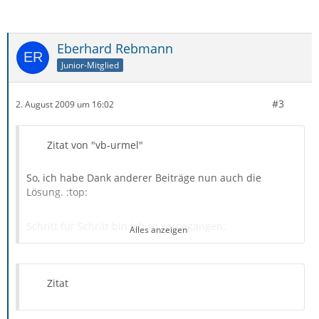
Eberhard Rebmann
Junior-Mitglied
#3
2. August 2009 um 16:02
Zitat von "vb-urmel"
So, ich habe Dank anderer Beiträge nun auch die
Lösung. :top:
Schritt für Schritt bin ich so vorgegangen:
Alles anzeigen
1. Thunderbird schliessen
2. "Start", "Ausführen": msimn.exe ( Outlook Express )
Zitat
starten
3. Bei Nachfrage Outlook Express als Standard E-Mail
Client definieren