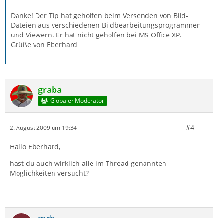
4. Outlook Express Einrichtung im nächsten Fenster
Danke! Der Tip hat geholfen beim Versenden von Bild-
abbrechen
Ich wünsche allen viel Erfolg.
Dateien aus verschiedenen Bildbearbeitungsprogrammen
5. Outlook Express komplett schliessen
und Viewern. Er hat nicht geholfen bei MS Office XP.
6. Thunderbird starten
Grüße von Eberhard
MfG
7. Bei Nachfrage Thunderbird als Standard E-Mail Client
definieren
8. Fertig
vb-urmel
graba
Globaler Moderator
#4
2. August 2009 um 19:34
Hallo Eberhard,
hast du auch wirklich
alle
im Thread genannten
Möglichkeiten versucht?