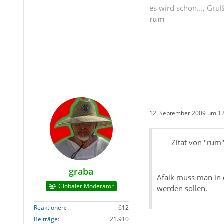
es wird schon..., Gru
rum
12. September 2009 um 1
Zitat von "rum
graba
Afaik muss man in 
Globaler Moderator
werden sollen.
Reaktionen
612
Beiträge
21.910