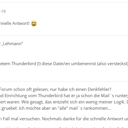
1:10
chnelle Antwort!
er_Lehmann"
tem Thunderbird (!) diese Datei/en umbenennst (also versteckst
 Forum schon oft gelesen, nur habe ich einen Denkfehler?
und Einrichtung vom Thunderbird hat er ja schon die Mail´s runte
ert waren. Wie gesagt, das entzieht sich ein wenig meiner Logik. 
 :gruebel: Ich möchte aber an "alle" mail´s rankommen...
n Fall mal versuchen. Nochmals danke für die schnelle Antwort un