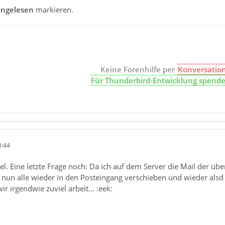
ngelesen
markieren.
Keine Forenhilfe per
Konversatio
Für Thunderbird-Entwicklung spend
8:44
bel. Eine letzte Frage noch: Da ich auf dem Server die Mail der üb
ch nun alle wieder in den Posteingang verschieben und wieder als
ir irgendwie zuviel arbeit... :eek: