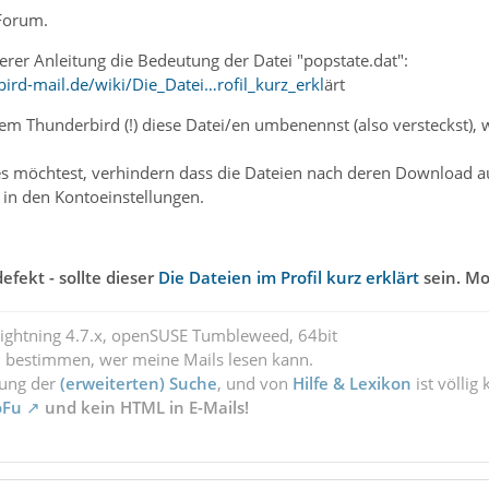
Forum.
serer Anleitung die Bedeutung der Datei "popstate.dat":
ird-mail.de/wiki/Die_Datei…rofil_kurz_erkl
ärt
m Thunderbird (!) diese Datei/en umbenennst (also versteckst),
s möchtest, verhindern dass die Dateien nach deren Download a
u in den Kontoeinstellungen.
defekt - sollte dieser
Die Dateien im Profil kurz erklärt
sein.
Mo
Lightning 4.7.x, openSUSE Tumbleweed, 64bit
l bestimmen, wer meine Mails lesen kann.
zung der
(erweiterten) Suche
, und von
Hilfe & Lexikon
ist völlig
oFu
und kein HTML in E-Mails!