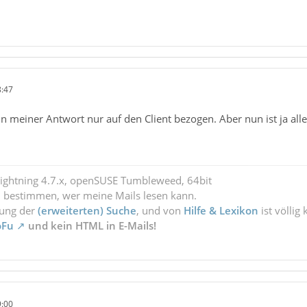
8:47
 in meiner Antwort nur auf den Client bezogen. Aber nun ist ja all
Lightning 4.7.x, openSUSE Tumbleweed, 64bit
l bestimmen, wer meine Mails lesen kann.
zung der
(erweiterten) Suche
, und von
Hilfe & Lexikon
ist völlig
oFu
und kein HTML in E-Mails!
9:00