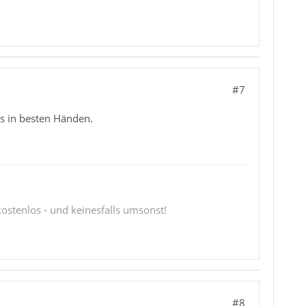
#7
es in besten Händen.
 kostenlos - und keinesfalls umsonst!
#8