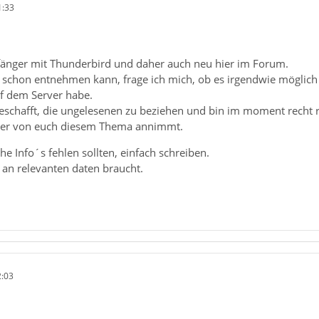
1:33
Anfänger mit Thunderbird und daher auch neu hier im Forum.
schon entnehmen kann, frage ich mich, ob es irgendwie möglich is
f dem Server habe.
eschafft, die ungelesenen zu beziehen und bin im moment recht ra
einer von euch diesem Thema annimmt.
 Info´s fehlen sollten, einfach schreiben.
r an relevanten daten braucht.
2:03