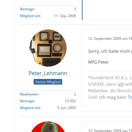
Beiträge
3
Mitglied seit
11. Sep. 2009
12. September 2009 um 1
Sorry, ich hatte mich
MfG Peter
Peter_Lehmann
Thunderbird 45.8.x, 
Senior-Mitglied
S/MIME, denn
ich
wil
Nebenbei: die Benut
Reaktionen
2
Und:
Ich mag kein
T
Beiträge
13.502
Mitglied seit
5. Jun. 2005
12. September 2009 um 1