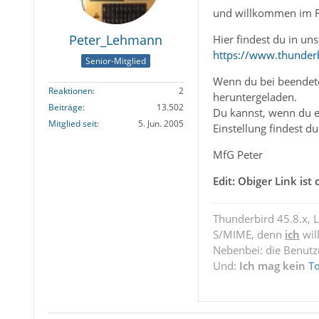
und willkommen im 
Peter_Lehmann
Hier findest du in un
https://www.thunderb
Senior-Mitglied
Wenn du bei beendete
Reaktionen
2
heruntergeladen.
Beiträge
13.502
Du kannst, wenn du e
Mitglied seit
5. Jun. 2005
Einstellung findest d
MfG Peter
Edit: Obiger Link ist 
Thunderbird 45.8.x, 
S/MIME, denn
ich
wil
Nebenbei: die Benut
Und:
Ich mag kein
T