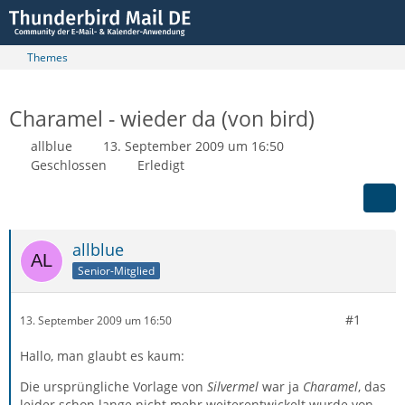
Themes
Charamel - wieder da (von bird)
allblue
13. September 2009 um 16:50
Geschlossen
Erledigt
allblue
Senior-Mitglied
#1
13. September 2009 um 16:50
Hallo, man glaubt es kaum:
Die ursprüngliche Vorlage von
Silvermel
war ja
Charamel
, das
leider schon lange nicht mehr weiterentwickelt wurde von