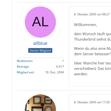
8. Oktober 2009 um 08:27
Willkommen,
dein Wunsch läuft qu
Thunderbird siehst d
allblue
Wenn du also eine Mai
Senior-Mitglied
dem Server belassen"
Reaktionen
1
Idee: Manche hier las
Beiträge
6.917
verschieben). Das kön
Mitglied seit
18. Dez. 2004
werden.
8. Oktober 2009 um 17:30