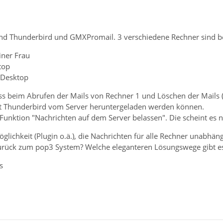
und Thunderbird und GMXPromail. 3 verschiedene Rechner sind be
iner Frau
top
r Desktop
s beim Abrufen der Mails von Rechner 1 und Löschen der Mails 
it Thunderbird vom Server heruntergeladen werden können.
 Funktion "Nachrichten auf dem Server belassen". Die scheint es 
öglichkeit (Plugin o.ä.), die Nachrichten für alle Rechner unabhä
urück zum pop3 System? Welche eleganteren Lösungswege gibt es
s