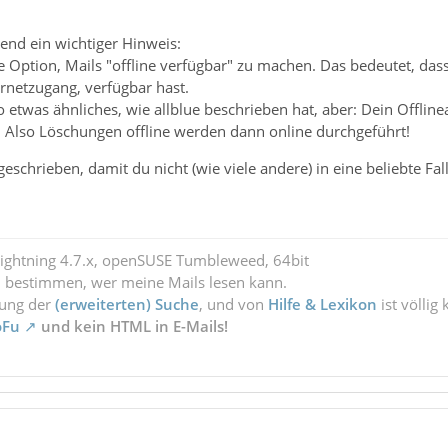
zend ein wichtiger Hinweis:
e Option, Mails "offline verfügbar" zu machen. Das bedeutet, dass
ernetzugang, verfügbar hast.
 so etwas ähnliches, wie allblue beschrieben hat, aber: Dein Offli
! Also Löschungen offline werden dann online durchgeführt!
 geschrieben, damit du nicht (wie viele andere) in eine beliebte Fal
Lightning 4.7.x, openSUSE Tumbleweed, 64bit
l bestimmen, wer meine Mails lesen kann.
zung der
(erweiterten) Suche
, und von
Hilfe & Lexikon
ist völlig
oFu
und kein HTML in E-Mails!