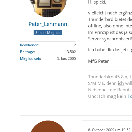
Hi spicki,
vielleicht noch ergän
Thunderbird bietet di
Peter_Lehmann
offline, also ohne Int
Im Prinzip ist das ja
Senior-Mitglied
Server synchronisiert
Reaktionen
2
Ich habe dir das jetzt
Beiträge
13.502
Mitglied seit
5. Jun. 2005
MfG Peter
Thunderbird 45.8.x, 
S/MIME, denn
ich
wil
Nebenbei: die Benut
Und:
Ich mag kein
T
8. Oktober 2009 um 19:52