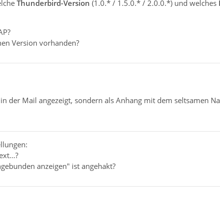
elche
Thunderbird-Version
(1.0.* / 1.5.0.* / 2.0.0.*) und welches
AP?
chen Version vorhanden?
t in der Mail angezeigt, sondern als Anhang mit dem seltsamen Na
llungen:
xt...?
ngebunden anzeigen" ist angehakt?