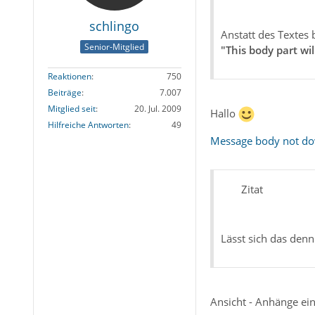
schlingo
Anstatt des Textes
Senior-Mitglied
"This body part w
Reaktionen
750
Beiträge
7.007
Mitglied seit
20. Jul. 2009
Hallo
Hilfreiche Antworten
49
Message body not d
Zitat
Lässt sich das den
Ansicht - Anhänge ei