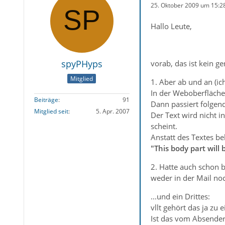
25. Oktober 2009 um 15:2
Hallo Leute,
spyPHyps
vorab, das ist kein g
Mitglied
1. Aber ab und an (ic
In der Weboberfläche 
Beiträge
91
Dann passiert folgen
Mitglied seit
5. Apr. 2007
Der Text wird nicht 
scheint.
Anstatt des Textes b
"This body part wil
2. Hatte auch schon b
weder in der Mail noc
...und ein Drittes:
vllt gehört das ja z
Ist das vom Absender