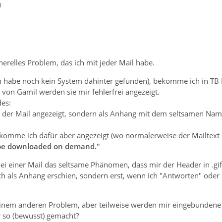
8
enerelles Problem, das ich mit jeder Mail habe.
h habe noch kein System dahinter gefunden), bekomme ich in TB Ma
von Gamil werden sie mir fehlerfrei angezeigt.
des:
in der Mail angezeigt, sondern als Anhang mit dem seltsamen Na
ekomme ich dafür aber angezeigt (wo normalerweise der Mailtext s
l be downloaded on demand."
ei einer Mail das seltsame Phänomen, dass mir der Header in .gi
h als Anhang erschien, sondern erst, wenn ich "Antworten" oder "
u einem anderen Problem, aber teilweise werden mir eingebundene
 so (bewusst) gemacht?