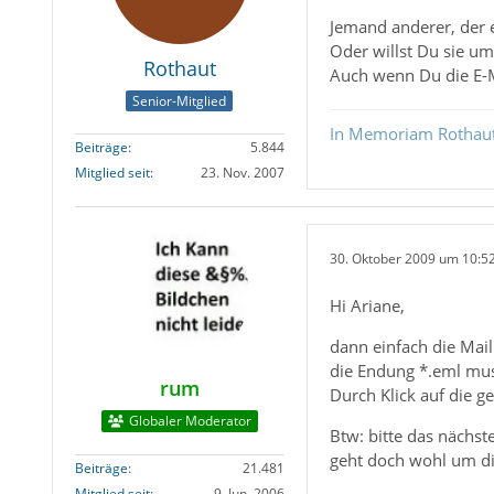
Jemand anderer, der e
Oder willst Du sie um
Rothaut
Auch wenn Du die E-Ma
Senior-Mitglied
In Memoriam Rothau
Beiträge
5.844
Mitglied seit
23. Nov. 2007
30. Oktober 2009 um 10:5
Hi Ariane,
dann einfach die Mai
die Endung *.eml muss
rum
Durch Klick auf die ge
Globaler Moderator
Btw: bitte das nächst
geht doch wohl um di
Beiträge
21.481
Mitglied seit
9. Jun. 2006