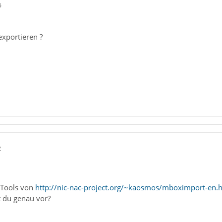
6
exportieren ?
2
tTools von
http://nic-nac-project.org/~kaosmos/mboximport-en.
t du genau vor?