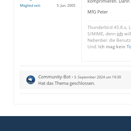
komprimieren. Dann is
Mitglied seit
5. Jun. 2005
MfG Peter
Thunderbird 45.8.x, 
S/MIME, denn
ich
wil
Nebenbei: die Benut
Und:
Ich mag kein
T
Community-Bot
3. September 2024 um 19:30
Hat das Thema geschlossen.