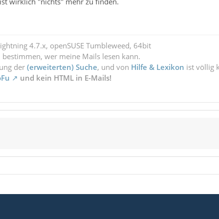
t wirklich "nichts" mehr zu finden.
Lightning 4.7.x, openSUSE Tumbleweed, 64bit
l bestimmen, wer meine Mails lesen kann.
zung der
(erweiterten) Suche
, und von
Hilfe & Lexikon
ist völlig
oFu
und kein HTML in E-Mails!