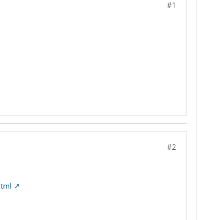
#1
#2
html