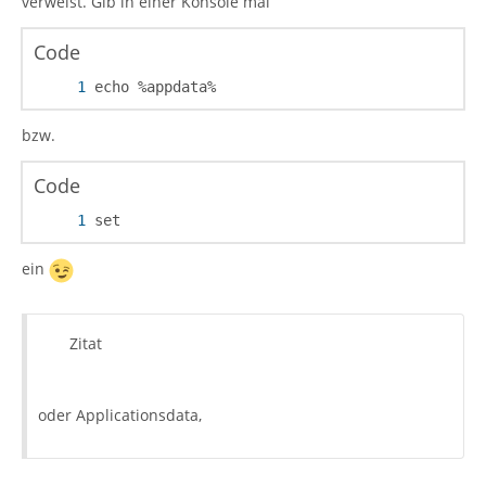
verweist. Gib in einer Konsole mal
Code
echo %appdata%
bzw.
Code
set
ein
Zitat
oder Applicationsdata,