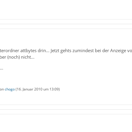
rordner attbytes drin... Jetzt gehts zumindest bei der Anzeige von
er (noch) nicht...
..
von
chogo
(
16. Januar 2010 um 13:09
)