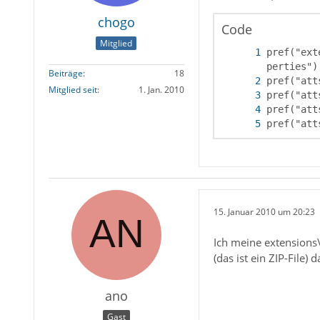
chogo
Code
Mitglied
pref("ext
Beiträge
18
Mitglied seit
1. Jan. 2010
pref("att
15. Januar 2010 um 20:23
Ich meine extension
(das ist ein ZIP-File) 
ano
Gast