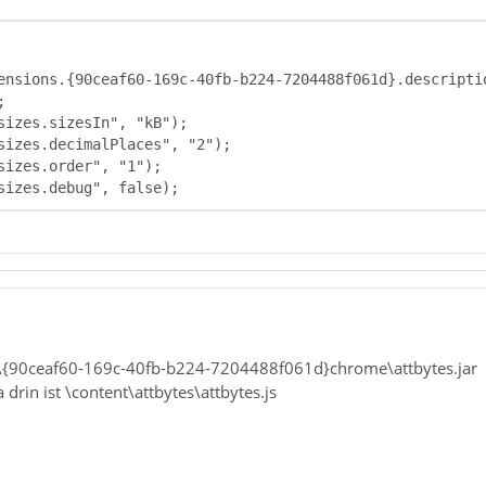
ensions.{90ceaf60-169c-40fb-b224-7204488f061d}.descripti
sizes.debug", false);
s\{90ceaf60-169c-40fb-b224-7204488f061d}chrome\attbytes.jar
da drin ist \content\attbytes\attbytes.js