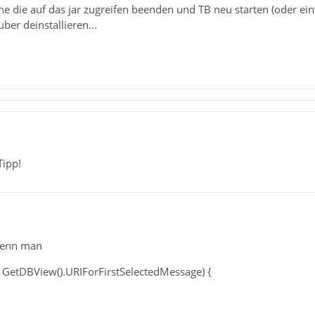
 die auf das jar zugreifen beenden und TB neu starten (oder ein
uber deinstallieren...
Tipp!
wenn man
= GetDBView().URIForFirstSelectedMessage) {