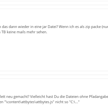
as dann wieder in eine jar Datei? Wenn ich es als zip packe (nu
n TB keine mails mehr sehen.
lett neu gemacht? Vielleicht hast Du die Dateien ohne Pfadangab
 "\content\attbytes\attbytes.js" nicht so "C:\..."