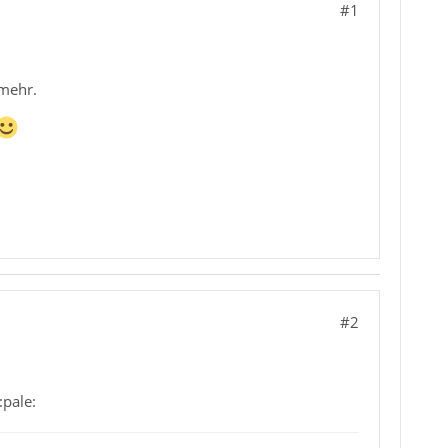
#1
 mehr.
#2
:pale: