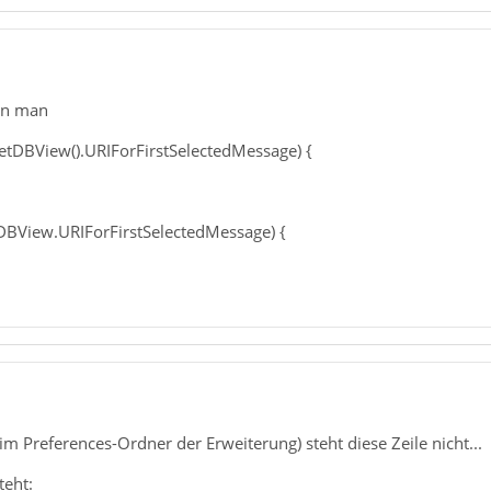
nn man
GetDBView().URIForFirstSelectedMessage) {
gDBView.URIForFirstSelectedMessage) {
(im Preferences-Ordner der Erweiterung) steht diese Zeile nicht...
teht: