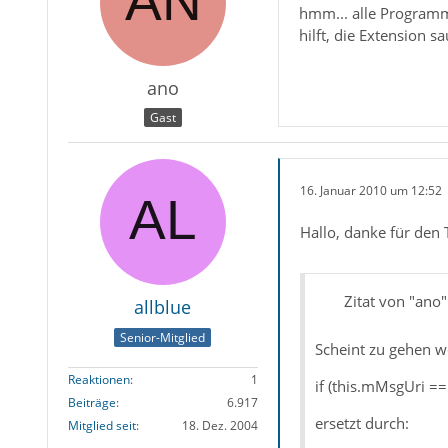
hmm... alle Programme
hilft, die Extension sa
ano
Gast
16. Januar 2010 um 12:52
Hallo, danke für den 
Zitat von "ano"
allblue
Senior-Mitglied
Scheint zu gehen 
Reaktionen
1
if (this.mMsgUri =
Beiträge
6.917
ersetzt durch:
Mitglied seit
18. Dez. 2004