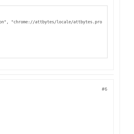
on", "chrome://attbytes/locale/attbytes.pro
#6