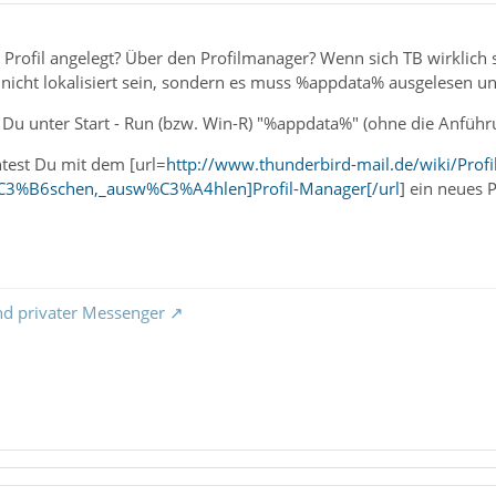
Profil angelegt? Über den Profilmanager? Wenn sich TB wirklich s
nicht lokalisiert sein, sondern es muss %appdata% ausgelesen un
Du unter Start - Run (bzw. Win-R) "%appdata%" (ohne die Anführu
test Du mit dem [url=
http://www.thunderbird-mail.de/wiki/Profi
_l%C3%B6schen,_ausw%C3%A4hlen]Profil-Manager[/url
] ein neues 
nd privater Messenger