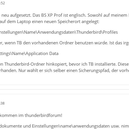
:52
 neu aufgesetzt. Das BS XP Prof ist englisch. Sowohl auf meinem
 auf dem Laptop einen neuen Speicherort angelegt:
nstellungen\Name\Anwendungsdaten\Thunderbird\Profiles
er, wenn TB den vorhandenen Ordner benutzen würde. Ist das i
ttings\Name\Application Data
en Thunderbird-Ordner hinkopiert, bevor ich TB installierte. Diese
rhanden. Nur wählt er sich selber einen Sicherungspfad, der vorh
:38
lkommen im thunderbirdforum!
\dokumente und Einstellungen\name\anwendungsdaten usw. nimmt