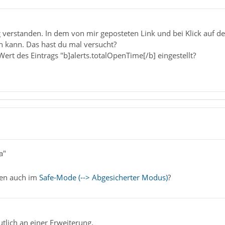
g verstanden. In dem von mir geposteten Link und bei Klick auf den
n kann. Das hast du mal versucht?
Wert des Eintrags "b]alerts.totalOpenTime[/b] eingestellt?
a"
ten auch im
Safe-Mode (--> Abgesicherter Modus)
?
utlich an einer Erweiterung.