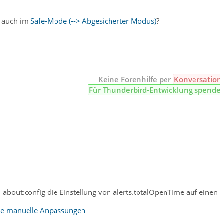
n auch im
Safe-Mode (--> Abgesicherter Modus)
?
Keine Forenhilfe per
Konversatio
Für Thunderbird-Entwicklung spend
 about:config die Einstellung von alerts.totalOpenTime auf einen
elle manuelle Anpassungen