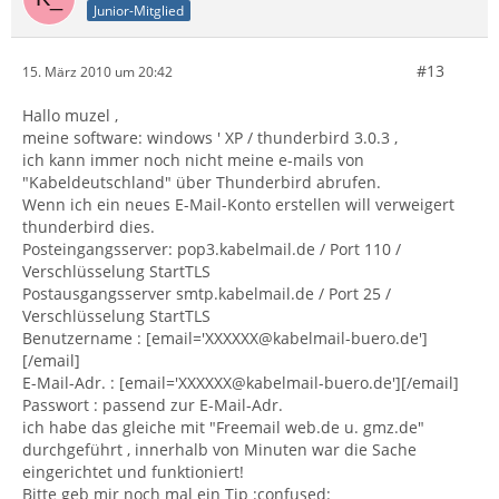
Junior-Mitglied
#13
15. März 2010 um 20:42
Hallo muzel ,
meine software: windows ' XP / thunderbird 3.0.3 ,
ich kann immer noch nicht meine e-mails von
"Kabeldeutschland" über Thunderbird abrufen.
Wenn ich ein neues E-Mail-Konto erstellen will verweigert
thunderbird dies.
Posteingangsserver: pop3.kabelmail.de / Port 110 /
Verschlüsselung StartTLS
Postausgangsserver smtp.kabelmail.de / Port 25 /
Verschlüsselung StartTLS
Benutzername : [email='XXXXXX@kabelmail-buero.de']
[/email]
E-Mail-Adr. : [email='XXXXXX@kabelmail-buero.de'][/email]
Passwort : passend zur E-Mail-Adr.
ich habe das gleiche mit "Freemail web.de u. gmz.de"
durchgeführt , innerhalb von Minuten war die Sache
eingerichtet und funktioniert!
Bitte geb mir noch mal ein Tip :confused: