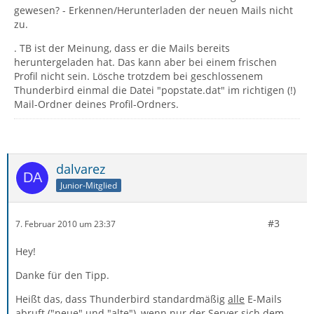
gewesen? - Erkennen/Herunterladen der neuen Mails nicht
zu.
. TB ist der Meinung, dass er die Mails bereits
heruntergeladen hat. Das kann aber bei einem frischen
Profil nicht sein. Lösche trotzdem bei geschlossenem
Thunderbird einmal die Datei "popstate.dat" im richtigen (!)
Mail-Ordner deines Profil-Ordners.
dalvarez
Junior-Mitglied
#3
7. Februar 2010 um 23:37
Hey!
Danke für den Tipp.
Heißt das, dass Thunderbird standardmäßig
alle
E-Mails
abruft ("neue" und "alte"), wenn nur der Server sich dem