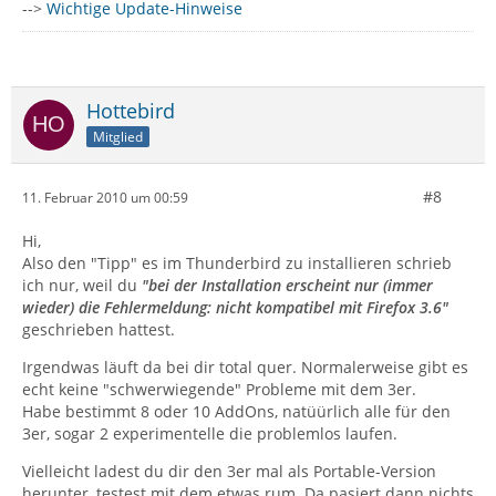
-->
Wichtige Update-Hinweise
Hottebird
Mitglied
#8
11. Februar 2010 um 00:59
Hi,
Also den "Tipp" es im Thunderbird zu installieren schrieb
ich nur, weil du
"bei der Installation erscheint nur (immer
wieder) die Fehlermeldung: nicht kompatibel mit Firefox 3.6"
geschrieben hattest.
Irgendwas läuft da bei dir total quer. Normalerweise gibt es
echt keine "schwerwiegende" Probleme mit dem 3er.
Habe bestimmt 8 oder 10 AddOns, natüürlich alle für den
3er, sogar 2 experimentelle die problemlos laufen.
Vielleicht ladest du dir den 3er mal als Portable-Version
herunter, testest mit dem etwas rum. Da pasiert dann nichts