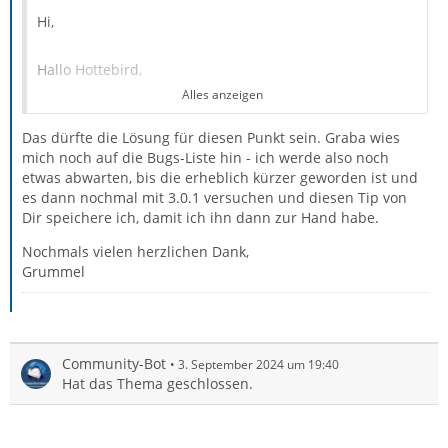
Hi,
Hallo Hottebird,
Alles anzeigen
.
Das dürfte die Lösung für diesen Punkt sein. Graba wies
Nicht bei mir
, im System oder 3.0.1! Lach!
mich noch auf die Bugs-Liste hin - ich werde also noch
etwas abwarten, bis die erheblich kürzer geworden ist und
es dann nochmal mit 3.0.1 versuchen und diesen Tip von
Dir speichere ich, damit ich ihn dann zur Hand habe.
Das glaube ich Dir gern - hatte selbst mit Thunderbird
Nochmals vielen herzlichen Dank,
auch noch nie Probleme, jetzt das allererste Mal und
Grummel
das kann ich von Microsoft nicht behaupten - die haben
mir manches graue Haar beschert!
Community-Bot
3. September 2024 um 19:40
Hat das Thema geschlossen.
Alle Achtung! Du hast Dich ja richtig in das Problem
vertieft! Ein ganz großes DANKESCHÖN!!!