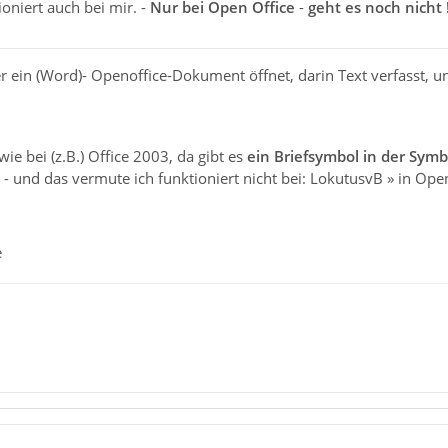
ioniert auch bei mir. -
Nur bei Open Office
-
geht es noch nicht 
er ein (Word)- Openoffice-Dokument öffnet, darin Text verfasst, un
 wie bei (z.B.) Office 2003, da gibt es
ein Briefsymbol in der Symb
 und das vermute ich funktioniert nicht bei: LokutusvB » in Open
e