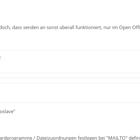
 doch, dass senden an sonst überall funktioniert, nur im Open Off
t
ioslave"
dardprogramme / Dateizuordnungen festlegen bei "MAILTO" definie