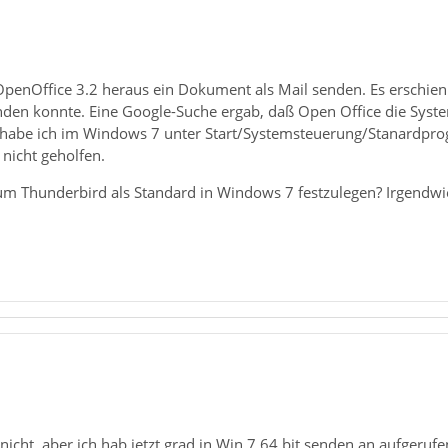
 OpenOffice 3.2 heraus ein Dokument als Mail senden. Es erschie
nden konnte. Eine Google-Suche ergab, daß Open Office die Syste
ch habe ich im Windows 7 unter Start/Systemsteuerung/Stanardpro
 nicht geholfen.
 um Thunderbird als Standard in Windows 7 festzulegen? Irgend
nicht, aber ich hab jetzt grad in Win 7 64 bit senden an aufgerufe