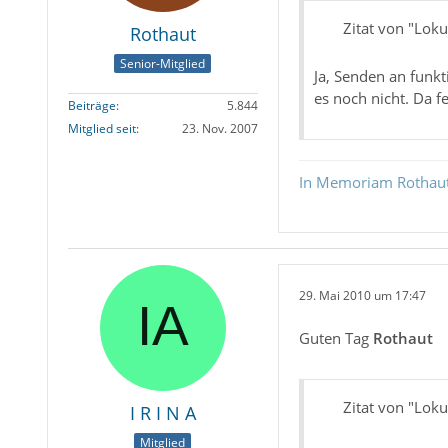
Zitat von "Lok
Rothaut
Senior-Mitglied
Ja, Senden an funkt
es noch nicht. Da 
Beiträge
5.844
Mitglied seit
23. Nov. 2007
In Memoriam Rothau
29. Mai 2010 um 17:47
Guten Tag
Rothaut
Zitat von "Loku
I R I N A
Mitglied