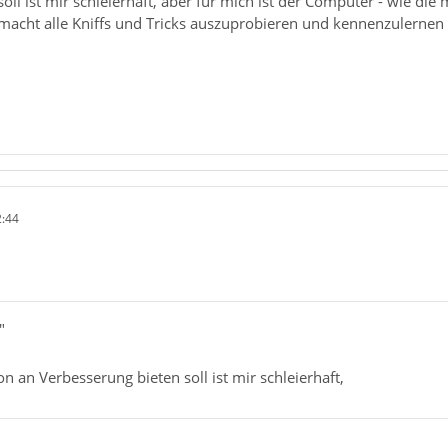
oll ist mir schleierhaft, aber für mich ist der Computer - wie die
acht alle Kniffs und Tricks auszuprobieren und kennenzulernen so
2:44
"
n an Verbesserung bieten soll ist mir schleierhaft,