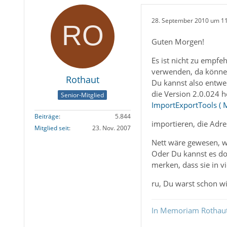
28. September 2010 um 1
Guten Morgen!
Es ist nicht zu empf
verwenden, da können
Rothaut
Du kannst also entwed
die Version 2.0.024 h
Senior-Mitglied
ImportExportTools (
Beiträge
5.844
importieren, die Adre
Mitglied seit
23. Nov. 2007
Nett wäre gewesen, w
Oder Du kannst es do
merken, dass sie in v
ru, Du warst schon wi
In Memoriam Rothau