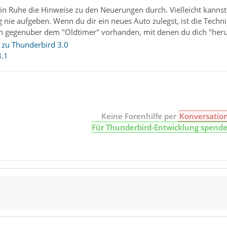
 in Ruhe die Hinweise zu den Neuerungen durch. Vielleicht kanns
g nie aufgeben. Wenn du dir ein neues Auto zulegst, ist die Techn
n gegenüber dem "Oldtimer" vorhanden, mit denen du dich "her
 zu Thunderbird 3.0
3.1
Keine Forenhilfe per
Konversatio
Für Thunderbird-Entwicklung spend