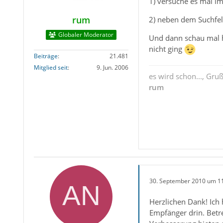
1) versuche es mal i
rum
2) neben dem Suchfel
Globaler Moderator
Und dann schau mal 
nicht ging
Beiträge
21.481
Mitglied seit
9. Jun. 2006
es wird schon..., Gru
rum
30. September 2010 um 1
Herzlichen Dank! Ich 
Empfänger drin. Betre