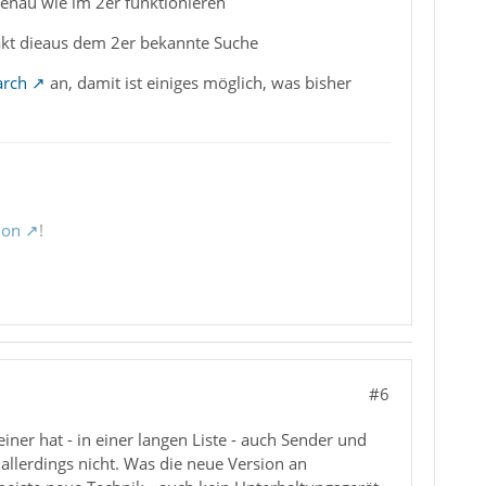
 genau wie im 2er funktionieren
akt dieaus dem 2er bekannte Suche
arch
an, damit ist einiges möglich, was bisher
ion
!
#6
iner hat - in einer langen Liste - auch Sender und
 allerdings nicht. Was die neue Version an