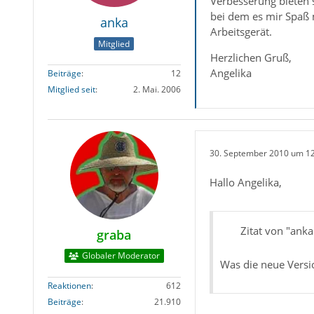
Verbesserung bieten s
bei dem es mir Spaß m
anka
Arbeitsgerät.
Mitglied
Herzlichen Gruß,
Angelika
Beiträge
12
Mitglied seit
2. Mai. 2006
30. September 2010 um 1
Hallo Angelika,
Zitat von "anka
graba
Globaler Moderator
Was die neue Versio
Reaktionen
612
Beiträge
21.910