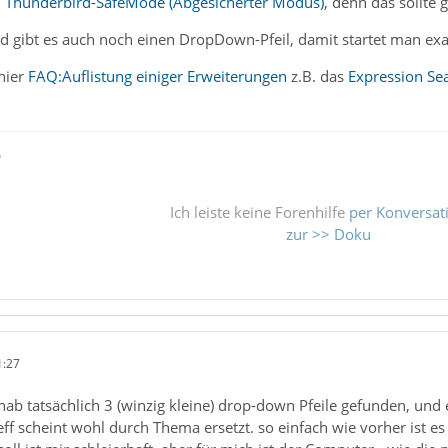
m
Thunderbird-SafeMode (Abgesicherter Modus)
, denn das sollte
d gibt es auch noch einen DropDown-Pfeil, damit startet man ex
hier
FAQ:Auflistung einiger Erweiterungen
z.B. das
Expression Se
ß
Ich leiste keine Forenhilfe
per Konversat
zur >> Doku
1:27
hab tatsächlich 3 (winzig kleine) drop-down Pfeile gefunden, und e
ff scheint wohl durch Thema ersetzt. so einfach wie vorher ist es