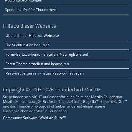
Nutzungsbedingungen
Spendenaufruf für Thunderbird
Hilfe zu dieser Webseite
Übersicht der Hilfe zur Webseite
Die Suchfunktion benutzen
Foren-Benutzerkonto - Erstellen (Neu registrieren)
Foren-Thema erstellen und bearbeiten
Passwort vergessen - neues Passwort festlegen
Copyright © 2003-2026 Thunderbird Mail DE
Sie befinden sich NICHT auf einer offiziellen Seite der Mozilla Foundation.
Mozilla®, mozilla.org®, Firefox®, Thunderbird™, Bugzilla™, Sunbird®, XUL™
und das Thunderbird-Logo sind (neben anderen) eingetragene
Markenzeichen der Mozilla Foundation.
Community-Software:
WoltLab Suite™