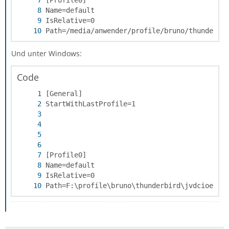
Path=/media/anwender/profile/bruno/thunderbi
Und unter Windows:
Code
Path=F:\profile\bruno\thunderbird\jvdcioe1.d