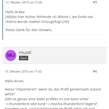
#5
12. Oktober 2010 um 15:30
Hallo Graba
[ot]das hier bisher fehlende «l» (kleine L am Ende von
«htm») wurde soeben hinzugefügt.[/ot]
Vielen Dank für den Hinweis.
muzel
Gast
#6
13. Oktober 2010 um 11:52
Hallo Arran,
wieso "importieren" wenn du das Profil gemeinsam nutzen
willst?
Gibt es genau eine Datei profiles.ini (sie kann unter
~/.thunderbird oder/und ~/.mozilla-thunderbird liegen)?
Korrekte Lese- und Scheibrechte im Profil setze ich mal