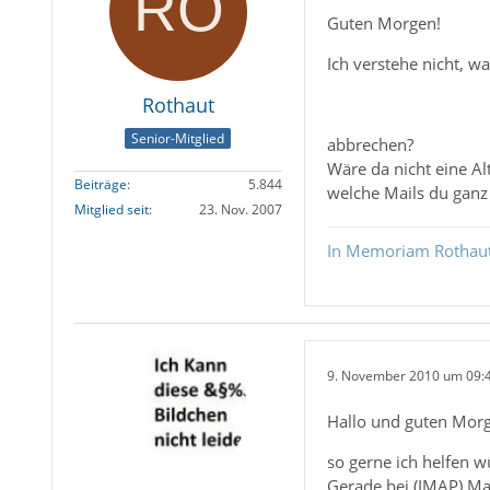
Guten Morgen!
Ich verstehe nicht, w
Rothaut
Senior-Mitglied
abbrechen?
Wäre da nicht eine Al
Beiträge
5.844
welche Mails du ganz 
Mitglied seit
23. Nov. 2007
In Memoriam Rothau
9. November 2010 um 09:
Hallo und guten Mor
so gerne ich helfen w
Gerade bei (IMAP) Mai