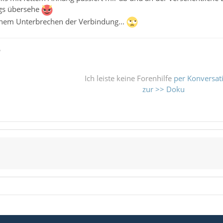
gs übersehe
einem Unterbrechen der Verbindung...
ß
Ich leiste keine Forenhilfe
per Konversat
zur >> Doku