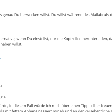
as genau Du bezwecken willst. Du willst während des Mailabrufs d
ternative, wenn Du einstellst, nur die Kopfzeilen herunterladen,
haben willst.
t
41
gen,
ürde, in diesem Fall würde ich mich über einen Tipp selber freuen
ls mit fettem Anhang passiert mir ab und an der versehentliche D