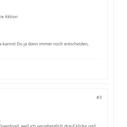
ie Aktion
 da kannst Du ja dann immer noch entscheiden,
#3
.
ownload, weil ich versehentlich drauf klicke und