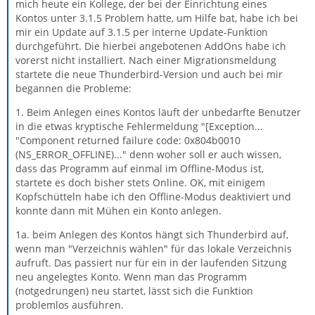
mich heute ein Kollege, der bei der Einrichtung eines
Kontos unter 3.1.5 Problem hatte, um Hilfe bat, habe ich bei
mir ein Update auf 3.1.5 per interne Update-Funktion
durchgeführt. Die hierbei angebotenen AddOns habe ich
vorerst nicht installiert. Nach einer Migrationsmeldung
startete die neue Thunderbird-Version und auch bei mir
begannen die Probleme:
1. Beim Anlegen eines Kontos läuft der unbedarfte Benutzer
in die etwas kryptische Fehlermeldung "[Exception...
"Component returned failure code: 0x804b0010
(NS_ERROR_OFFLINE)..." denn woher soll er auch wissen,
dass das Programm auf einmal im Offline-Modus ist,
startete es doch bisher stets Online. OK, mit einigem
Kopfschütteln habe ich den Offline-Modus deaktiviert und
konnte dann mit Mühen ein Konto anlegen.
1a. beim Anlegen des Kontos hängt sich Thunderbird auf,
wenn man "Verzeichnis wählen" für das lokale Verzeichnis
aufruft. Das passiert nur für ein in der laufenden Sitzung
neu angelegtes Konto. Wenn man das Programm
(notgedrungen) neu startet, lässt sich die Funktion
problemlos ausführen.