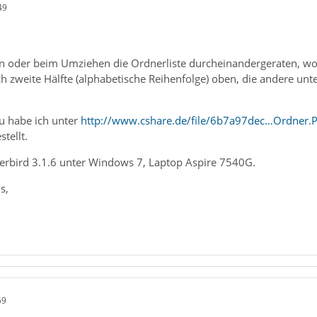
49
n oder beim Umziehen die Ordnerliste durcheinandergeraten, wo
ich zweite Hälfte (alphabetische Reihenfolge) oben, die andere u
u habe ich unter
http://www.cshare.de/file/6b7a97dec…Ordner.
tellt.
derbird 3.1.6 unter Windows 7, Laptop Aspire 7540G.
s,
59