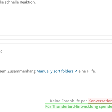
ie schnelle Reaktion.
20
n diesem Zusammenhang
Manually sort folders
eine Hilfe.
Keine Forenhilfe per
Konversatio
Für Thunderbird-Entwicklung spend