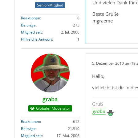
Und vielen Dank für d
Senior-Mitglied
Beste Grüße
Reaktionen
8
mgraeme
Beiträge
273
Mitglied seit
2. Jul. 2006
Hilfreiche Antwort
1
5. Dezember 2010 um 19:
Hallo,
vielleicht ist dir i
graba
Gruß
Globaler Moderator
graba
Reaktionen
612
Beiträge
21.910
Mitglied seit
17. Mai. 2006