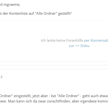
nd mgraeme,
 der Kontenliste auf "Alle Ordner" gestellt?
ß
Ich leiste keine Forenhilfe
per Konversat
zur >> Doku
12
 Ordner" eingestellt, jetzt aber - bei "Alle Ordner" - geht auch e
zwei. Man kann sich da zwar zurechtfinden, aber irgendwie komisc