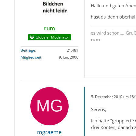
Hallo und guten Abe
hast du denn oberhalb
rum
es wird schon..., Gru
Globaler Moderator
rum
Beiträge
21.481
Mitglied seit
9. Jun. 2006
5. Dezember 2010 um 18:
Servus,
ich hatte "gruppierte
drei Konten, danach 
mgraeme