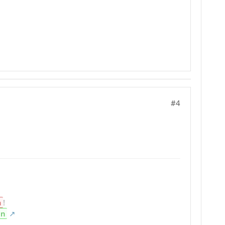
#4
n
!
en