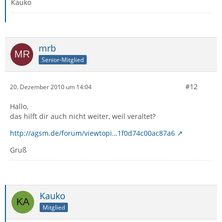
Kauko
mrb
Senior-Mitglied
#12
20. Dezember 2010 um 14:04
Hallo,
das hilft dir auch nicht weiter, weil veraltet?
http://agsm.de/forum/viewtopi…1f0d74c00ac87a6
Gruß
Kauko
Mitglied