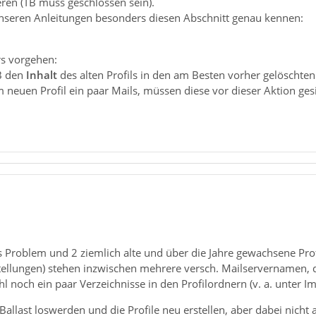
ieren (TB muss geschlossen sein).
unseren Anleitungen besonders diesen Abschnitt genau kennen:
s vorgehen:
B den
Inhalt
des alten Profils in den am Besten vorher gelöschte
 neuen Profil ein paar Mails, müssen diese vor dieser Aktion ge
s Problem und 2 ziemlich alte und über die Jahre gewachsene Profil
stellungen) stehen inzwischen mehrere versch. Mailservernamen, d
 noch ein paar Verzeichnisse in den Profilordnern (v. a. unter I
allast loswerden und die Profile neu erstellen, aber dabei nicht a