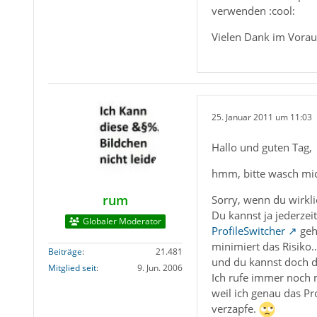
verwenden :cool:
Vielen Dank im Voraus
25. Januar 2011 um 11:03
Hallo und guten Tag,
hmm, bitte wasch mic
rum
Sorry, wenn du wirkli
Du kannst ja jederzei
Globaler Moderator
ProfileSwitcher
geht
minimiert das Risiko..
Beiträge
21.481
und du kannst doch d
Mitglied seit
9. Jun. 2006
Ich rufe immer noch 
weil ich genau das Pr
verzapfe.