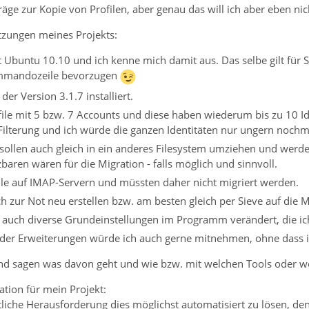
räge zur Kopie von Profilen, aber genau das will ich aber eben nic
zungen meines Projekts:
t Ubuntu 10.10 und ich kenne mich damit aus. Das selbe gilt für S
ommandozeile bevorzugen
der Version 3.1.7 installiert.
file mit 5 bzw. 7 Accounts und diese haben wiederum bis zu 10 Ide
Filterung und ich würde die ganzen Identitäten nur ungern nochm
sollen auch gleich in ein anderes Filesystem umziehen und werden 
tzbaren wären für die Migration - falls möglich und sinnvoll.
alle auf IMAP-Servern und müssten daher nicht migriert werden.
ch zur Not neu erstellen bzw. am besten gleich per Sieve auf die M
ch auch diverse Grundeinstellungen im Programm verändert, die 
n der Erweiterungen würde ich auch gerne mitnehmen, ohne dass
d sagen was davon geht und wie bzw. mit welchen Tools oder wo
tion für mein Projekt:
tliche Herausforderung dies möglichst automatisiert zu lösen, d