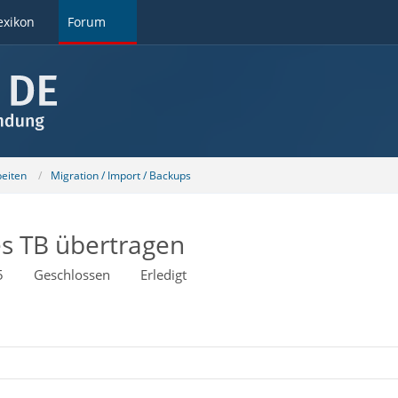
exikon
Forum
beiten
Migration / Import / Backups
es TB übertragen
5
Geschlossen
Erledigt