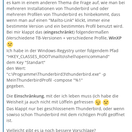
es kam in einem anderen Thema die Frage auf, wie man bei
mehreren Installationen von Thunderbird und oder
mehreren Profilen von Thunderbird es hinbekommt, dass
wenn man auf einen "Mailto-Link" klickt, immer eine
bestimmte Version und ein bestimmtes Profil benutzt wird.
Bei mir klappt das (
eingeschränkt
) folgendermaßen
(Verschiedene TB-Versionen + verschiedene Profile,
WinXP
Ich habe in der Windows-Regystry unter folgendem Pfad
"HKEY_CLASSES_ROOT\mailto\shell\open\command"
dem Key "Standart"
den Wert:
"c:\Programme\Thunderbird3\thunderbird.exe" -p
MeinThunderbirdProfil -compose "%1"
gegeben.
Die
Einschränkung
, mit der ich leben muss (ich habe die
Weisheit ja auch nicht mit Löffeln gefressen
Das klappt nur bei geschlossenem Thunderbird, oder wenn
sowiso schon Thunderbird mit dem richtigen Profil geöffnet
ist.
Vielleicht gibt es ja noch bessere Vorschläge?