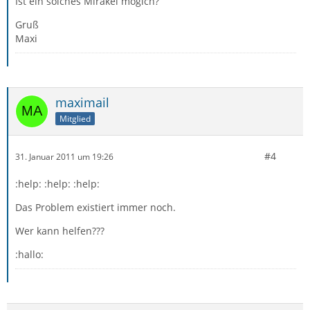
Ist ein solches Mirakel mögich?
Gruß
Maxi
maximail
Mitglied
#4
31. Januar 2011 um 19:26
:help: :help: :help:
Das Problem existiert immer noch.
Wer kann helfen???
:hallo: