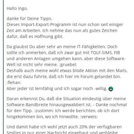
Hallo Ingo,
danke für Deine Tipps.
Dieses Import-Export-Programm ist nun schon seit einiger
Zeit am Arbeiten. Ich nehme das nun als gutes Zeichen
dafür, daß es Hoffnung gibt.
Da glaubst Du aber sehr an meine IT-Fähigkeiten. Doch
sollte ich anmerken, daß ich zwar gut mit TOLF-SIMS, FIB
und anderen Anlagen umgehen kann, aber diese Software-
Welt ist nicht sehr meine. :gruebel:
Deshalb auch meine wohl etwas blöde Aktion mit den Mails,
die erst dazu führte, daß ich hier im Forum gelandet bin.
:flehan:
Aber jeder ist lernfähig und ich sogar noch -willig.
Daran erkennst Du, daß die Situation eindeutig über meine
Software-Bandbreite hinausgewabbert ist. - Danke nochmal
für den Tipp. :zustimm: Ich werde berichten, ob ich dort
hingekommen bin, wo ich hinwollte. :verweis:
Und damit habe ich wohl jetzt auch 20% der verfügbaren
Smilies in nur einer Nachricht eingebaut und verbleibe