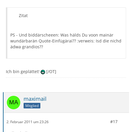
Zitat
PS - Und biddärscheeen: Was hälds Du voon mainär
wundärbarän Quote-Einfügärai?? :verweis: Isd die nichd
ädwa grandios??
Ich bin geplättet!
[/OT]
maximail
Mitglied
#17
2. Februar 2011 um 23:26