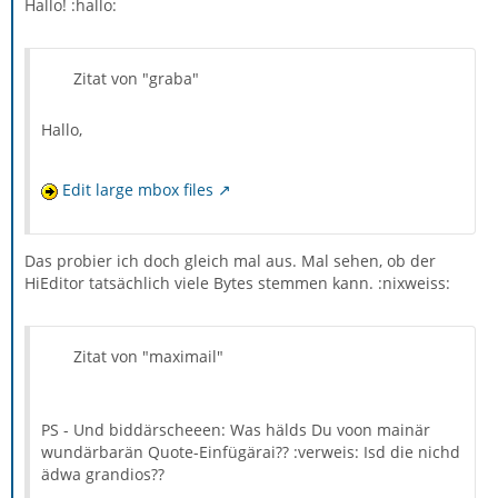
Hallo! :hallo:
Zitat von "graba"
Hallo,
Edit large mbox files
Das probier ich doch gleich mal aus. Mal sehen, ob der
HiEditor tatsächlich viele Bytes stemmen kann. :nixweiss:
Zitat von "maximail"
PS - Und biddärscheeen: Was hälds Du voon mainär
wundärbarän Quote-Einfügärai?? :verweis: Isd die nichd
ädwa grandios??