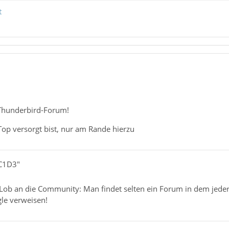
t
Thunderbird-Forum!
Top versorgt bist, nur am Rande hierzu
1C1D3"
s Lob an die Community: Man findet selten ein Forum in dem jede
le verweisen!