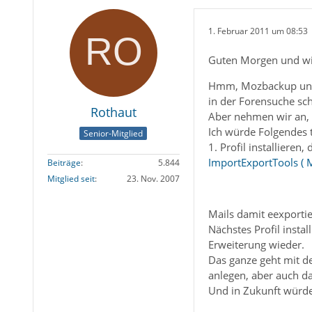
1. Februar 2011 um 08:53
Guten Morgen und w
Hmm, Mozbackup und s
in der Forensuche sc
Rothaut
Aber nehmen wir an, 
Ich würde Folgendes 
Senior-Mitglied
1. Profil installieren,
ImportExportTools (
Beiträge
5.844
Mitglied seit
23. Nov. 2007
Mails damit eexportie
Nächstes Profil insta
Erweiterung wieder.
Das ganze geht mit d
anlegen, aber auch d
Und in Zukunft würde