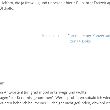
Helfern, die ja freiwillig und unbezahlt hier z.B. in ihrer Freize
l :hallo:
ß
Ich leiste keine Forenhilfe
per Konversat
zur >> Doku
rum!
len Antworten! Bin grad mobil unterwegs und wollte
 sagen "zur Kenntnis genommen". Werds probieren sobald ich wied
rtieren habe ich bei meiner Suche gar nicht gefunden, obwohl ic