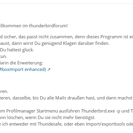
illkommen im thunderbirdforum!
icher, das passt nicht zusammen, denn dieses Programm ist ein
haust, dann wirst Du genügend Klagen darüber finden.
Du hattest glück.
tun.
 darin die Erweiterung:
 MboxImport enhanced)
ren.
llieren, dasselbe, bis Du alle Mails draußen hast, und dann machst 
em Profilmanager Startmenü ausführen Thunderbird.exe -p und Thu
ann löschen, wenn Du sie nicht mehr benötigst.
 ich entweder mit Thundesafe, oder eben Import/exporttools oder