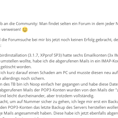
Lob an die Community: Man findet selten ein Forum in dem jeder 
e verweisen!
 die Forumsuche bei mir bis jetzt noch keinen Erfolg gebracht, d
:
irdinstallation (3.1.7, XPprof SP3) hatte sechs Emailkonten (3x
umstellen wollte, habe ich die abgerufenen Mails in ein IMAP-Ko
 gelöscht worden.
ch kurz darauf einen Schaden am PC und musste diesen neu aufse
h allerdings noch sichern.
on des TB bin ich Noop einfach her gegangen und habe diese Datei
 abgerufenen Mails der POP3-Konten wurden von den Mails der "ze
nd leicht durcheinander, aber trotzdem vollständig.
edacht, um auf Nummer sicher zu gehen, ich lege mir erst ein Ba
den POP3-Konten das letzte Backup des Servers herstellen wollen
ige Mails angesammelt haben. Diese habe ich jetzt ebenfalls abg