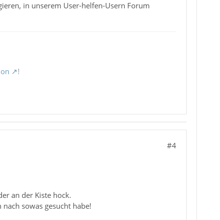
it agieren, in unserem User-helfen-Usern Forum
ion
!
#4
er an der Kiste hock.
h nach sowas gesucht habe!