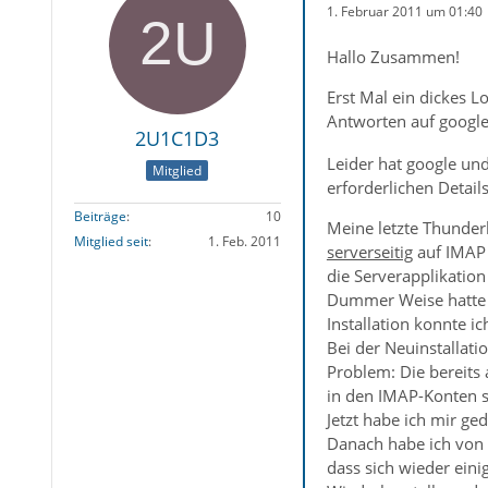
1. Februar 2011 um 01:40
Hallo Zusammen!
Erst Mal ein dickes 
Antworten auf googl
2U1C1D3
Leider hat google und
Mitglied
erforderlichen Details
Beiträge
10
Meine letzte Thunderb
Mitglied seit
1. Feb. 2011
serverseitig
auf IMAP 
die Serverapplikation
Dummer Weise hatte i
Installation konnte ic
Bei der Neuinstallati
Problem: Die bereits
in den IMAP-Konten si
Jetzt habe ich mir g
Danach habe ich von 
dass sich wieder ein