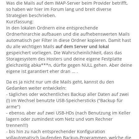
Was die Mails auf dem IMAP-Server beim Provider betrifft,
so haben wir hier im Forum lang und breit diverse
Strategien beschrieben.
Kurzfassung:
In den lokalen Ordnern eine entsprechende
Ordnerhirarchie aufbauen und die aufhebenswerten Mails
automatisch per Filter in diese Ordner kopieren. Damit hast
du alle wichtigen Mails
auf dem Server und lokal
gespeichert vorliegen. Die Wahrscheinlichkeit, dass das
Storagesystem des Hosters und deine eigene Festplatte
gleichzeitig abka***n, dürfte gegen NULL gehen. Aber deine
eigene ist garantiert eher dran ... .
Da es ja nicht nur um die Mails geht, kannst du den
Gedanken weiter entwickeln:
- tägliches oder wöchentliches Backup aller Daten auf zwei
(!) im Wechsel benutzte USB-Speichersticks ("Backup für
arme")
- ebenso, aber auf zwei USB-HDs (nach Benutzung im Keller
lagern oder zumindest vom Netz und vom Rechner
trennen!!!)
- bis hin zu nach entsprechender Konfiguration
vollautomatisch laufenden Backup-Programmen, welche die