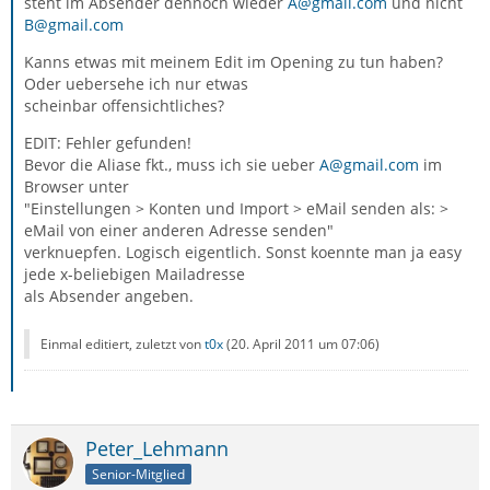
steht im Absender dennoch wieder
A@gmail.com
und nicht
B@gmail.com
Kanns etwas mit meinem Edit im Opening zu tun haben?
Oder uebersehe ich nur etwas
scheinbar offensichtliches?
EDIT: Fehler gefunden!
Bevor die Aliase fkt., muss ich sie ueber
A@gmail.com
im
Browser unter
"Einstellungen > Konten und Import > eMail senden als: >
eMail von einer anderen Adresse senden"
verknuepfen. Logisch eigentlich. Sonst koennte man ja easy
jede x-beliebigen Mailadresse
als Absender angeben.
Einmal editiert, zuletzt von
t0x
(
20. April 2011 um 07:06
)
Peter_Lehmann
Senior-Mitglied