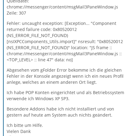
Quelldatei:
chrome://messenger/content/msgMail3PaneWindow.js
Zeile: 307
Fehler: uncaught exception: [Exception... "Component
returned failure code: 0x80520012
(NS_ERROR_FILE_NOT_FOUND)
[nsIXPCComponents_Utils.import]" nsresult: "0x80520012
(NS_ERROR_FILE_NOT_FOUND)" location: "JS frame ::
chrome://messenger/content/msgMail3PaneWindow.js ::
<TOP_LEVEL> :: line 47" data: no]
Abgesehen vom gFolder Error bekomme ich die gleichen
Fehler in der Konsole angezeigt wenn ich ein neues Profil
anlege, welches an einem anderen Ort liegt.
Ich habe POP Konten eingerichtet und als Betriebssystem
verwende ich Windows XP SP3.
Besondere Addons habe ich nicht installiert und von
gestern auf heute am System auch nichts geändert.
Ich bitte um Hilfe.
Vielen Dank