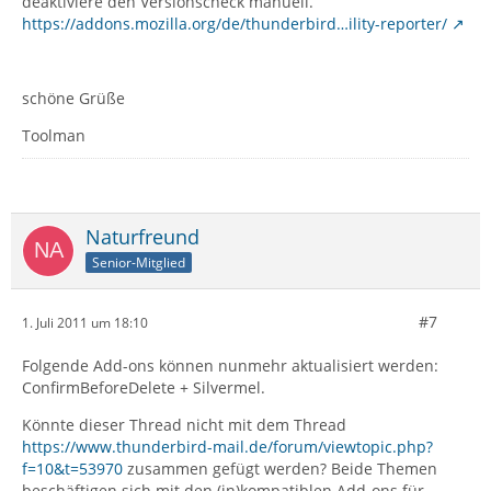
deaktiviere den Versionscheck manuell.
https://addons.mozilla.org/de/thunderbird…ility-reporter/
schöne Grüße
Toolman
Naturfreund
Senior-Mitglied
#7
1. Juli 2011 um 18:10
Folgende Add-ons können nunmehr aktualisiert werden:
ConfirmBeforeDelete + Silvermel.
Könnte dieser Thread nicht mit dem Thread
https://www.thunderbird-mail.de/forum/viewtopic.php?
f=10&t=53970
zusammen gefügt werden? Beide Themen
beschäftigen sich mit den (in)kompatiblen Add-ons für