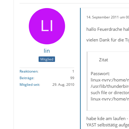
14. September 2011 um 0
hallo Feuerdrache ha
vielen Dank für die Ti
lin
Zitat
Mitglied
Reaktionen
1
Passwort:
Beiträge
99
linux-nvrv:/home/m
Mitglied seit
29. Aug. 2010
/usr/lib/thunderbir
such file or directo
linux-nvrv:/home/
habe kde am laufen - 
YAST selbsttätig aufg