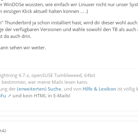
 WinDOSe wüssten, wie einfach wir Linuxer nicht nur unser System
inzigen Klick aktuell halten können ... .)
" Thunderbird ja schon installiert hast, wird dir dieser wohl auc
ige der verfügbaren Versionen und wähle sowohl den TB als auch 
st da auch drin.
ann sehen wir weiter.
Lightning 4.7.x, openSUSE Tumbleweed, 64bit
l bestimmen, wer meine Mails lesen kann.
zung der
(erweiterten) Suche
, und von
Hilfe & Lexikon
ist völlig
oFu
und kein HTML in E-Mails!
9:42