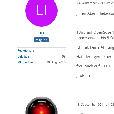
13. September 2011 um 2
guten Abend liebe c
lin
TBird auf OpenSuse 11.
- nach etwa 4 bis 8 
Mitglied
ich hab keine Ahnung
Reaktionen
1
Hat hier irgendeiner 
Beiträge
99
Mitglied seit
29. Aug. 2010
freu mich auf T I P P 
gruß lin
13. September 2011 um 2