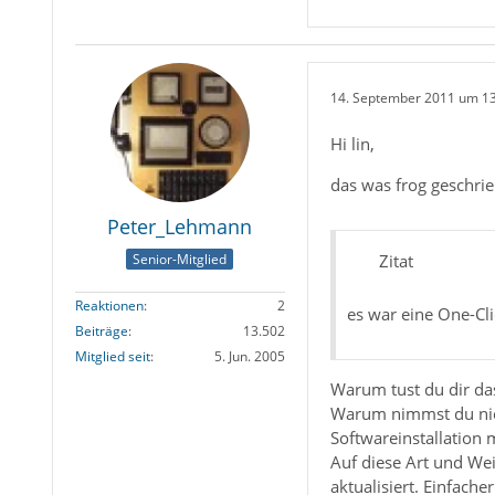
14. September 2011 um 1
Hi lin,
das was frog geschrie
Peter_Lehmann
Zitat
Senior-Mitglied
Reaktionen
2
es war eine One-Cli
Beiträge
13.502
Mitglied seit
5. Jun. 2005
Warum tust du dir da
Warum nimmst du nich 
Softwareinstallation mi
Auf diese Art und We
aktualisiert. Einfache