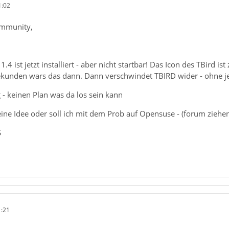
1:02
ommunity,
4 ist jetzt installiert - aber nicht startbar! Das Icon des TBird is
Sekunden wars das dann. Dann verschwindet TBIRD wider - ohne je 
 - keinen Plan was da los sein kann
eine Idee oder soll ich mit dem Prob auf Opensuse - (forum ziehen
S
1:21