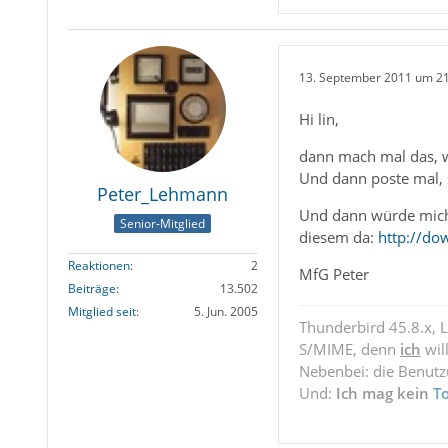
13. September 2011 um 2
Hi lin,
dann mach mal das, wa
Und dann poste mal, 
Peter_Lehmann
Und dann würde mich n
Senior-Mitglied
diesem da:
http://do
Reaktionen
2
MfG Peter
Beiträge
13.502
Mitglied seit
5. Jun. 2005
Thunderbird 45.8.x, 
S/MIME, denn
ich
wil
Nebenbei: die Benut
Und:
Ich mag kein
T