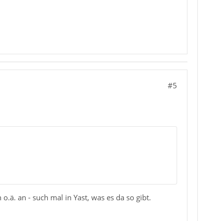
#5
o.ä. an - such mal in Yast, was es da so gibt.