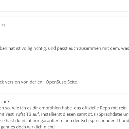
3:47
ben hat ist völlig richtig, und passt auch zusammen mit dem, was
ck version von der enl. OpenSuse-Seite
s an?
so, wie ich es dir empfohlen habe, das offizielle Repo mit rein, l
t Yast, rufst TB auf, installierst diesen samt dt. (!) Sprachdatei und
ise hast du nicht nur garantiert einen deutsch sprechenden Thun
r geht es doch wirklich nicht!