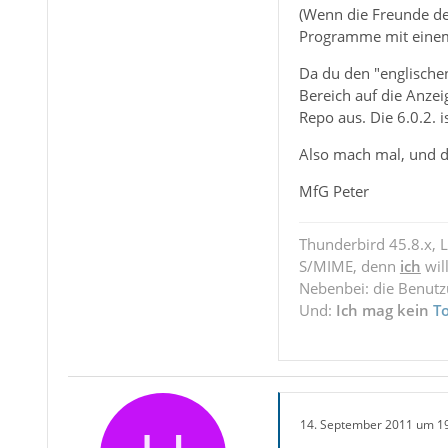
(Wenn die Freunde der
Programme mit einem e
Da du den "englischen
Bereich auf die Anze
Repo aus. Die 6.0.2. i
Also mach mal, und d
MfG Peter
Thunderbird 45.8.x, 
S/MIME, denn
ich
wil
Nebenbei: die Benut
Und:
Ich mag kein
T
14. September 2011 um 1