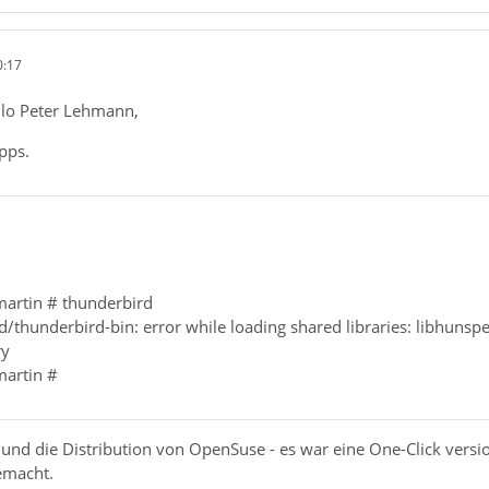
0:17
llo Peter Lehmann,
pps.
artin # thunderbird
d/thunderbird-bin: error while loading shared libraries: libhunspe
ry
martin #
und die Distribution von OpenSuse - es war eine One-Click versi
emacht.