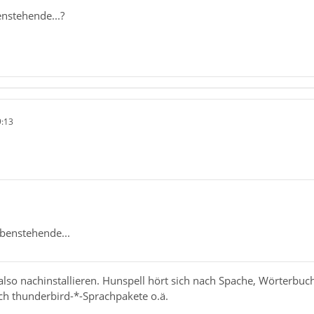
nstehende...?
9:13
benstehende...
 also nachinstallieren. Hunspell hört sich nach Spache, Wörterbuch 
ch thunderbird-*-Sprachpakete o.ä.