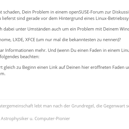
ht schaden, Dein Problem in einem openSUSE-Forum zur Diskussion
 lieferst sind gerade vor dem Hintergrund eines Linux-Betriebssy
ich dabei unter Umständen auch um ein Problem mit Deinem Wi
 Gnome, LXDE, XFCE (um nur mal die bekanntesten zu nennen)?
paar Informationen mehr. Und (wenn Du einen Faden in einem L
e folgendes beachten:
ort gleich zu Beginn einen Link auf Deinen hier eröffneten Faden 
um.
tergemeinschaft lebt man nach der Grundregel, die Gegenwart se
. Astrophysiker u. Computer-Pionier