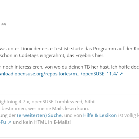
1:44
s unter Linux der erste Test ist: starte das Programm auf der Ko
schön in Codetags eingerahmt, das Ergebnis hier.
och interessieren, von wo du deinen TB her hast. Ich hoffe doch
wnload.opensuse.org/repositories/m…/openSUSE_11.4/
Lightning 4.7.x, openSUSE Tumbleweed, 64bit
l bestimmen, wer meine Mails lesen kann.
zung der
(erweiterten) Suche
, und von
Hilfe & Lexikon
ist völlig
oFu
und kein HTML in E-Mails!