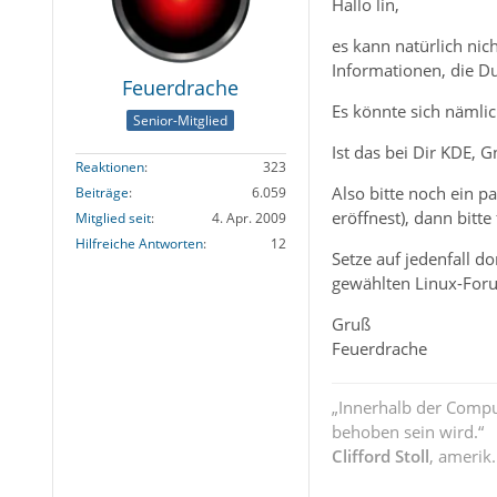
Hallo lin,
es kann natürlich nic
Informationen, die Du
Feuerdrache
Es könnte sich näml
Senior-Mitglied
Ist das bei Dir KDE,
Reaktionen
323
Also bitte noch ein 
Beiträge
6.059
eröffnest), dann bitt
Mitglied seit
4. Apr. 2009
Hilfreiche Antworten
12
Setze auf jedenfall d
gewählten Linux-For
Gruß
Feuerdrache
„Innerhalb der Compu
behoben sein wird.“
Clifford Stoll
, amerik